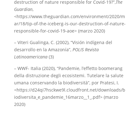
destruction of nature responsible for Covid-19?”,
The
Guardian
,
<https://www.theguardian.com/environment/2020/m
ar/18/tip-of-the-iceberg-is-our-destruction-of-nature-
responsible-for-covid-19-aoe> (marzo 2020)
– Viteri Gualinga, C. (2002), “Visión indígena del
desarrollo en la Amazonía”,
POLIS Revista
Latinoamericana
(3)
– WWF- Italia (2020), “Pandemie, l’effetto boomerang
della distruzione degli ecosistemi. Tutelare la salute
umana conservando la biodiversità”, por Pratesi, I.
<https://d24qi7hsckwe9l.cloudfront.net/downloads/b
iodiversita_e_pandemie_16marzo__1_.pdf> (marzo
2020)