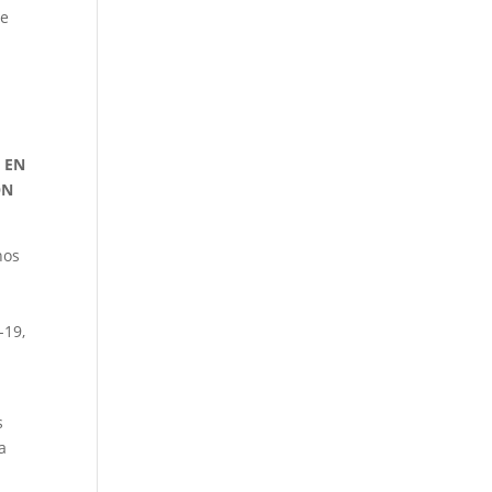
 e
 EN
ÓN
nos
-19,
s
a