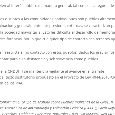
en al interés público de manera general, tal como la categoría de
ios distintos a las comunidades nativas, pues son pueblos altamen
minación y generalmente por presiones externas, se caracterizan p
a sociedad mayoritaria. Esto les dificulta el desarrollo de memori
s foráneas, por lo que cualquier tipo de contacto con terceros a
.
 irrestricta el no contacto con estos pueblos, dados los gravísimos
sentar para su subsistencia y sobrevivencia como pueblos.
de la CNDDHH se mantendrá vigilante al avance en el trámite
 del texto sustitutorio propuesto en el Proyecto de Ley 4044/2018-CR
n de los PIACI.
 conforman el Grupo de Trabajo sobre Pueblos Indígenas de la CNDDHH
ntro Amazónico de Antropología y Aplicación Práctica (CAAAP), Earth Rigt
IDL), Derechos, Ambiente y Recursos Naturales (DAR), OXFAM-Perú, Red MU