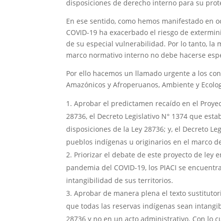
disposiciones de derecho interno para su pro
En ese sentido, como hemos manifestado en oc
COVID-19 ha exacerbado el riesgo de exterminio
de su especial vulnerabilidad. Por lo tanto, la
marco normativo interno no debe hacerse esp
Por ello hacemos un llamado urgente a los con
Amazónicos y Afroperuanos, Ambiente y Ecologí
Aprobar el predictamen recaído en el Proyect
28736, el Decreto Legislativo N° 1374 que est
disposiciones de la Ley 28736; y, el Decreto Le
pueblos indígenas u originarios en el marco de
Priorizar el debate de este proyecto de ley
pandemia del COVID-19, los PIACI se encuentran
intangibilidad de sus territorios.
Aprobar de manera plena el texto sustitutori
que todas las reservas indígenas sean intangib
28736 y no en un acto administrativo. Con lo 