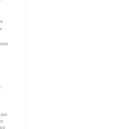
te
or
a
jenos
,
 son
hs
QUI,