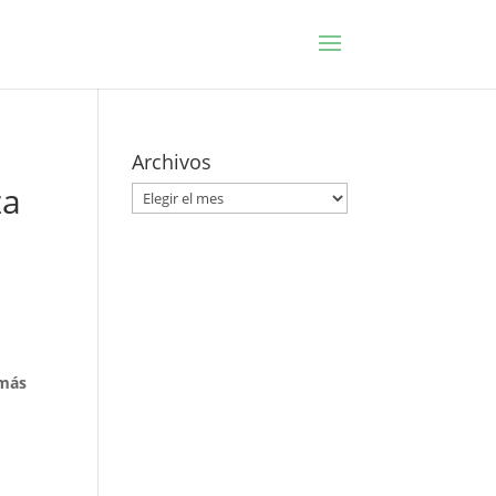
Archivos
za
Archivos
 más