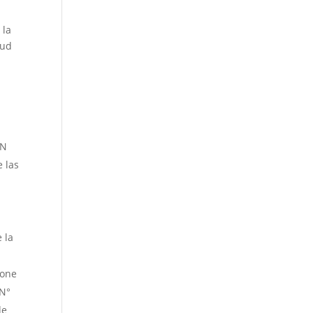
 la
tud
 N
 las
 la
pone
 N°
de