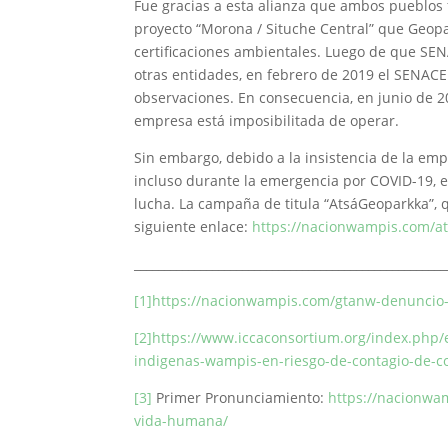
Fue gracias a esta alianza que ambos pueblos 
proyecto “Morona / Situche Central” que Geopa
certificaciones ambientales. Luego de que SEN
otras entidades, en febrero de 2019 el SENACE
observaciones. En consecuencia, en junio de 20
empresa está imposibilitada de operar.
Sin embargo, debido a la insistencia de la em
incluso durante la emergencia por COVID-19, 
lucha. La campaña de titula “AtsáGeoparkka”, 
siguiente enlace:
https://nacionwampis.com/a
____________________________________________________
[1]
https://nacionwampis.com/gtanw-denuncio-
[2]
https://www.iccaconsortium.org/index.php/
indigenas-wampis-en-riesgo-de-contagio-de-cov
[3]
Primer Pronunciamiento:
https://nacionwa
vida-humana/