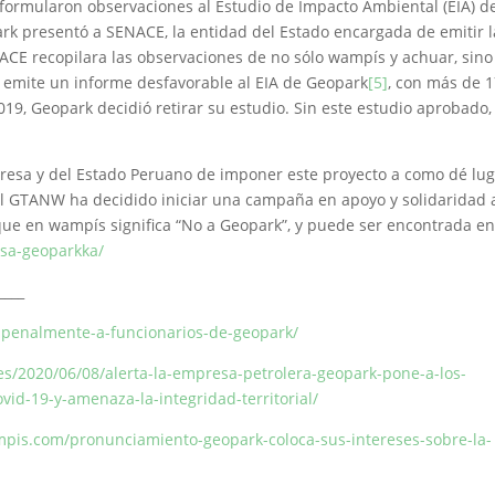
formularon observaciones al Estudio de Impacto Ambiental (EIA) d
rk presentó a SENACE, la entidad del Estado encargada de emitir l
ACE recopilara las observaciones de no sólo wampís y achuar, sino
 emite un informe desfavorable al EIA de Geopark
[5]
, con más de 
19, Geopark decidió retirar su estudio. Sin este estudio aprobado, 
presa y del Estado Peruano de imponer este proyecto a como dé lug
el GTANW ha decidido iniciar una campaña en apoyo y solidaridad 
que en wampís significa “No a Geopark”, y puede ser encontrada en
tsa-geoparkka/
____
penalmente-a-funcionarios-de-geopark/
es/2020/06/08/alerta-la-empresa-petrolera-geopark-pone-a-los-
id-19-y-amenaza-la-integridad-territorial/
mpis.com/pronunciamiento-geopark-coloca-sus-intereses-sobre-la-