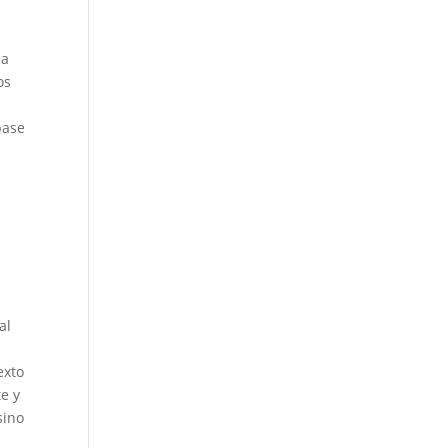
ia
os
base
al
exto
e y
sino