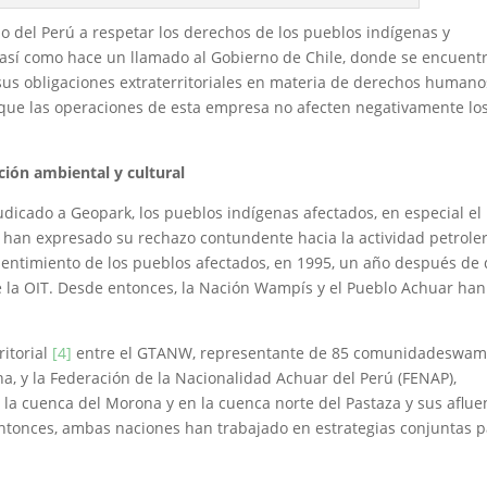
o del Perú a respetar los derechos de los pueblos indígenas y
así como hace un llamado al Gobierno de Chile, donde se encuent
“sus obligaciones extraterritoriales en materia de derechos humano
que las operaciones de esta empresa no afecten negativamente lo
ión ambiental y cultural
udicado a Geopark, los pueblos indígenas afectados, en especial el
 han expresado su rechazo contundente hacia la actividad petroler
onsentimiento de los pueblos afectados, en 1995, un año después de
de la OIT. Desde entonces, la Nación Wampís y el Pueblo Achuar han
ritorial
[4]
entre el GTANW, representante de 85 comunidadeswam
a, y la Federación de la Nacionalidad Achuar del Perú (FENAP),
a cuenca del Morona y en la cuenca norte del Pastaza y sus aflue
entonces, ambas naciones han trabajado en estrategias conjuntas 