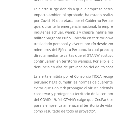
La alerta surge debido a que la empresa petrol
Impacto Ambiental aprobado, ha estado realiz
por Covid-19 decretada por el Gobierno Peru
que, durante la emergencia nacional, la empres
indígenas achuar, wampís y chapra, habría ma
militar Sargento Puño, ubicada en territorio w
trasladado personal y víveres por río desde z
miembros del Ejército Peruano, lo cual preocu
directa mediante cartas que el GTANW sostuvo 
continuarían en territorio wampís. Por ello, el
denuncia en vías de prevención del delito cont
La alerta emitida por el Consorcio TICCA reco
peruano haga cumplir las normas de cuarentena
evitar que GeoPark propague el virus”, además
conservar y proteger su territorio de la contam
del COVID-19; “el GTANW exige que GeoPark ce
para siempre. La amenaza al territorio de vid
como resultado de todo el proyecto”.