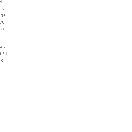
el
as
 de
170
la
ar,
a su
 el