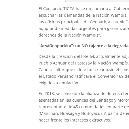
El Consorcio TICCA hace un llamado al Gobiern
escuchar las demandas de la Nación Wampís; 
las oficinas principales de Geopark, a asumir 
adoptando medidas urgentes para garantizar 
derechos de la Nación Wampis”.
“AtsáGeoparkka”: un NO tajante a la degradac
Desde la creación del lote 64, actualmente adj
Pueblo Achuar del Pastazay la Nación Wampís,
Cabe resaltar que el lote fue creado,sin el c
el Estado Peruano ratificara el Convenio 169 
exigido su anulación.
En 2018, se consolidó la alianza de defensa ter
asentadas en las cuencas del Santiago y Moron
representante de 45 comunidades en parte de l
(Manchari, Huasaga y Huitoyacu). A partir de 
hacer frente los intereses extractivos.