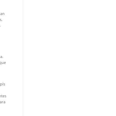
ran
s,
s
a.
 que
pís
ntes
para