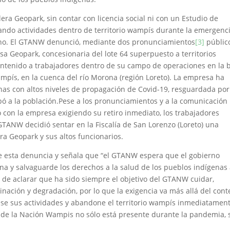
era Geopark, sin contar con licencia social ni con un Estudio de
ando actividades dentro de territorio wampís durante la emergenc
ano. El GTANW denunció, mediante dos pronunciamientos
[3]
públic
a Geopark, concesionaria del lote 64 superpuesto a territorios
ntenido a trabajadores dentro de su campo de operaciones en la 
ampís, en la cuenca del río Morona (región Loreto). La empresa ha
onas con altos niveles de propagación de Covid-19, resguardada por
pó a la población.Pese a los pronunciamientos y a la comunicación
con la empresa exigiendo su retiro inmediato, los trabajadores
 GTANW decidió sentar en la Fiscalía de San Lorenzo (Loreto) una
ra Geopark y sus altos funcionarios.
ge esta denuncia y señala que “el GTANW espera que el gobierno
 y salvaguarde los derechos a la salud de los pueblos indígenas 
 de aclarar que ha sido siempre el objetivo del GTANW cuidar,
inación y degradación, por lo que la exigencia va más allá del cont
se sus actividades y abandone el territorio wampís inmediatament
a de la Nación Wampis no sólo está presente durante la pandemia, 