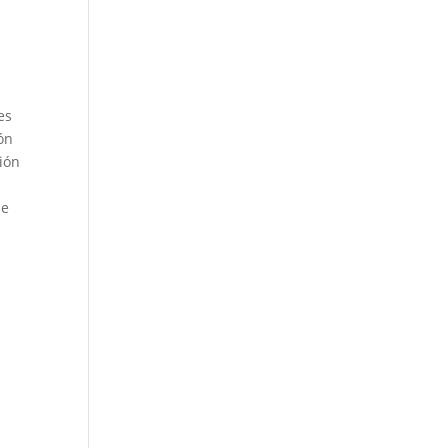
o
es
ón
ción
se