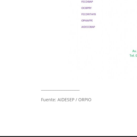
_____________________
Fuente: AIDESEP / ORPIO