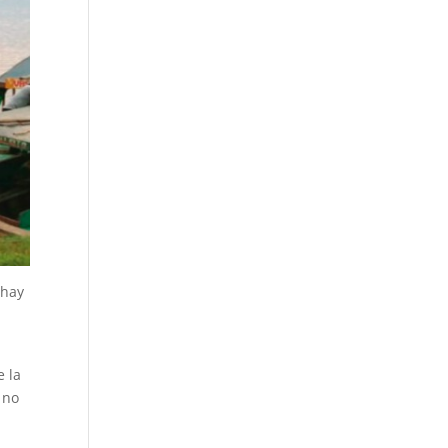
 hay
e la
 no