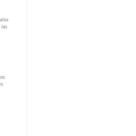
also
 las
s
o
tos
es