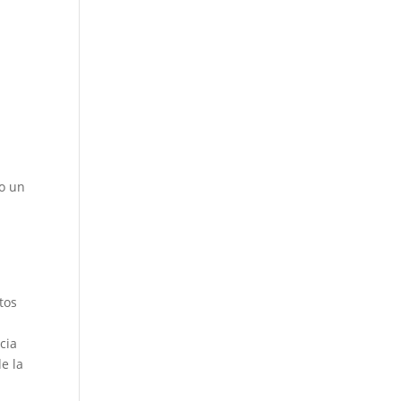
vo un
y
tos
cia
e la