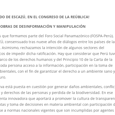
DO DE ESCAZÚ, EN EL CONGRESO DE LA REÚBLICA!
OBRAS DE DESINFORMACIÓN Y MANIPULACIÓN
pos que formamos parte del Foro Social Panamazónico (FOSPA-Perú),
Ú, consensuado tras nueve años de diálogos entre los países de la
a. Asimismo, rechazamos la intención de algunos sectores del
cos de impedir dicha ratificación. Hay que considerar que Perú tu
arco de los derechos humanos y del Principio 10 de la Carta de la
toda persona acceso a la información, participación en la toma de
mbientales, con el fin de garantizar el derecho a un ambiente sano 
uro.
iva está puesta en cuestión por generar daños ambientales, conflic
a y derechos de las personas y perdida de la biodiversidad. En ese
enta innovadora que aportará a promover la cultura de transparen
ntas y toma de decisiones en materia ambiental con participación d
se a normas nacionales vigentes que son incumplidas por agentes