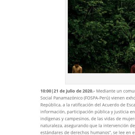
10:00|21 de julio de 2020
.-
Mediante un comuni
Social Panamazónico (FOSPA-Perú) vienen exhor
República, a la ratificación del Acuerdo de Es
información, participación pública y justicia 
indígenas y campesinos, de las vidas de mujer
naturaleza, asegurando que la intervención de
estándares de derechos humanos”, se lee en e