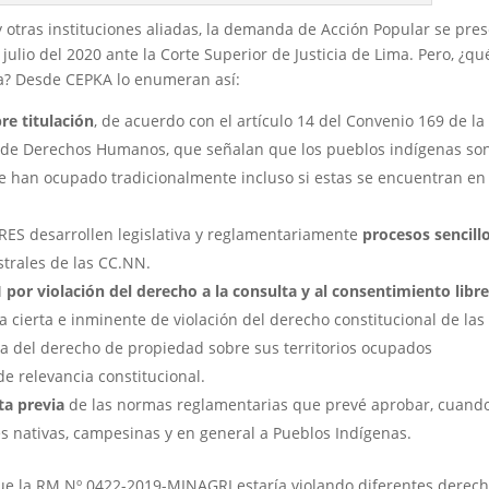
y otras instituciones aliadas, la demanda de Acción Popular se pre
 julio del 2020 ante la Corte Superior de Justicia de Lima. Pero, ¿qu
da? Desde CEPKA lo enumeran así:
e titulación
, de acuerdo con el artículo 14 del Convenio 169 de la
na de Derechos Humanos, que señalan que los pueblos indígenas so
ue han ocupado tradicionalmente incluso si estas se encuentran en 
ES desarrollen legislativa y reglamentariamente
procesos sencill
strales de las CC.NN.
or violación del derecho a la consulta y al consentimiento libr
 cierta e inminente de violación del derecho constitucional de las
iva del derecho de propiedad sobre sus territorios ocupados
de relevancia constitucional.
ta previa
de las normas reglamentarias que prevé aprobar, cuand
s nativas, campesinas y en general a Pueblos Indígenas.
ue la RM Nº 0422-2019-MINAGRI estaría violando diferentes derech