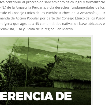
ca contribuir al proceso de saneamiento físico legal y formalizaci
.NN.) de la Amazonía Peruana, viola derechos fundamentales de los
desde el Consejo Étnico de los Pueblos Kichwa de la Amazonía (CEPK
manda de Acción Popular por parte del Consejo Étnico de los Pueb
 indígena que agrupa a 43 comunidades nativas de base ubicadas 
ellavista, Sisa y Picota de la región San Martín.