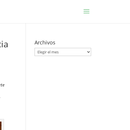
cia
Archivos
Archivos
rte
k