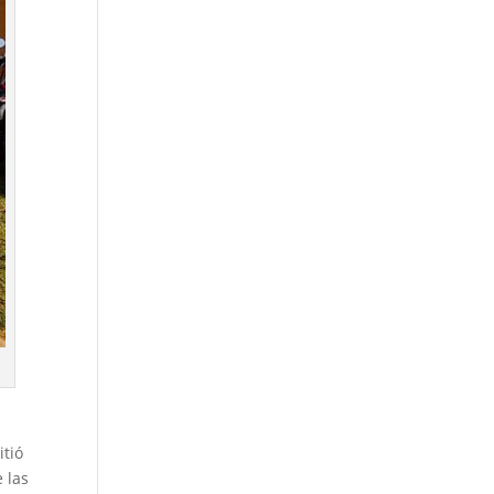
itió
 las