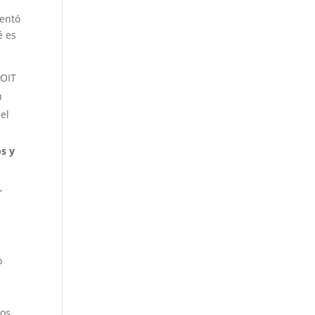
sentó
é es
 OIT
n
el
os y
e
,
o
os,