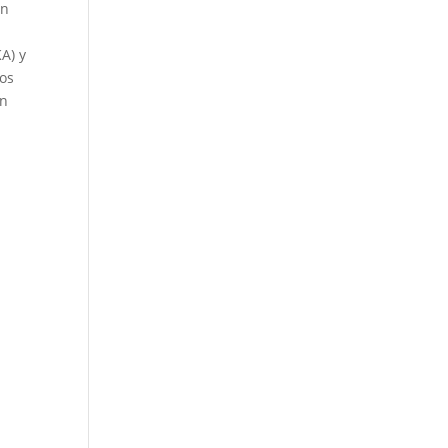
ón
A) y
los
en