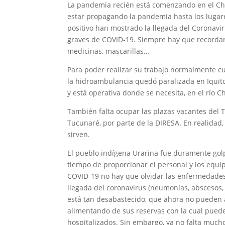
La pandemia recién está comenzando en el Cha
estar propagando la pandemia hasta los lugar
positivo han mostrado la llegada del Coronavi
graves de COVID-19. Siempre hay que recordar
medicinas, mascarillas…
Para poder realizar su trabajo normalmente c
la hidroambulancia quedó paralizada en Iquit
y está operativa donde se necesita, en el río 
También falta ocupar las plazas vacantes del Té
Tucunaré, por parte de la DIRESA. En realidad, 
sirven.
El pueblo indígena Urarina fue duramente golp
tiempo de proporcionar el personal y los equ
COVID-19 no hay que olvidar las enfermedade
llegada del coronavirus (neumonías, abscesos,
está tan desabastecido, que ahora no pueden 
alimentando de sus reservas con la cual pueden
hospitalizados. Sin embargo, ya no falta muc