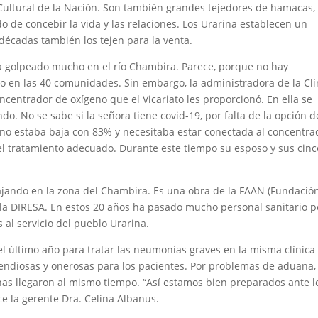
Cultural de la Nación. Son también grandes tejedores de hamacas,
 de concebir la vida y las relaciones. Los Urarina establecen un
 décadas también los tejen para la venta.
ya golpeado mucho en el río Chambira. Parece, porque no hay
o en las 40 comunidades. Sin embargo, la administradora de la Clí
oncentrador de oxígeno que el Vicariato les proporcionó. En ella se
o. No se sabe si la señora tiene covid-19, por falta de la opción d
no estaba baja con 83% y necesitaba estar conectada al concentra
 el tratamiento adecuado. Durante este tiempo su esposo y sus cinc
ajando en la zona del Chambira. Es una obra de la FAAN (Fundació
 la DIRESA. En estos 20 años ha pasado mucho personal sanitario p
 al servicio del pueblo Urarina.
 último año para tratar las neumonías graves en la misma clínica
pendiosas y onerosas para los pacientes. Por problemas de aduana, 
s llegaron al mismo tiempo. “Así estamos bien preparados ante l
e la gerente Dra. Celina Albanus.