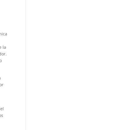
nica
e la
dor.
o
n
or
el
os