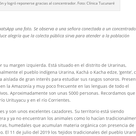
n y logró reponerse gracias al concentrador. Foto: Clínica Tucunaré
atsApp una foto. Se observa a una señora conectada a un concentrado
ce alegría que la colecta pública sirva para atender a la población
 su margen izquierda. Está situado en el distrito de Urarinas,
ionalmente el pueblo indígena Urarina, Kachá o Kacha edze, ‘gente’,
aislada de gran interés para estudiar sus rasgos sonoros. Presen
r en la Amazonía y muy poco frecuente en las lenguas de todo el
otivos. Aproximadamente son unas 5000 personas. Recordamos que
o Urituyacu y en el río Corrientes.
es y son unos excelentes cazadores. Su territorio está siendo
era y ya no encuentran los animales como lo hacían tradicionalmen
beras, humedales que acumulan materia orgánica con presencia de
El 11 de julio del 2019 los ‘tejidos tradicionales del pueblo Urari