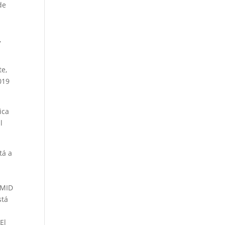
de
,
te,
019
ica
l
tá a
EMID
stá
El