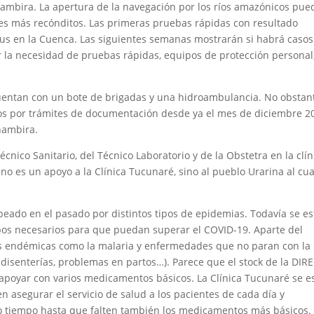
mbira. La apertura de la navegación por los ríos amazónicos pue
es más recónditos. Las primeras pruebas rápidas con resultado
rus en la Cuenca. Las siguientes semanas mostrarán si habrá casos
 la necesidad de pruebas rápidas, equipos de protección personal
uentan con un bote de brigadas y una hidroambulancia. No obstan
os por trámites de documentación desde ya el mes de diciembre 2
Chambira.
cnico Sanitario, del Técnico Laboratorio y de la Obstetra en la clín
no es un apoyo a la Clínica Tucunaré, sino al pueblo Urarina al cua
eado en el pasado por distintos tipos de epidemias. Todavía se es
ipos necesarios para que puedan superar el COVID-19. Aparte del
s endémicas como la malaria y enfermedades que no paran con la
 disenterías, problemas en partos…). Parece que el stock de la DIR
apoyar con varios medicamentos básicos. La Clínica Tucunaré se e
 asegurar el servicio de salud a los pacientes de cada día y
ho tiempo hasta que falten también los medicamentos más básicos. 