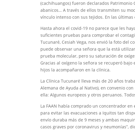
(cachihuangos) fueron declarados Patrimonio 
abanicos… A través de ellos transmiten su modo
vínculo intenso con sus tejidos. En las últimas
Hasta ahora el covid-19 no parece que les ha
suficientes pruebas para comprobar el contagi
Tucunaré, Cesiah Vega, nos envió la foto del c
puede observar una señora que la está utilizand
prueba molecular, pero su saturación de oxíge
Gracias al oxígeno la señora se recuperó bajo
hijos la acompañaron en la clínica.
La Clínica Tucunaré lleva más de 20 años trab
Alemana de Ayuda al Nativo), en convenio con
ella: Algunos europeos y otros peruanos. Todos
La FAAN había comprado un concentrador en el
para evitar las evacuaciones a Iquitos tan dis
envío duraba más de 9 meses y ambas maquina
casos graves por coronavirus y neumonías”, dic