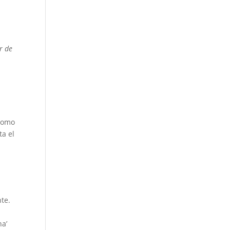
r de
 como
ta el
te.
na’