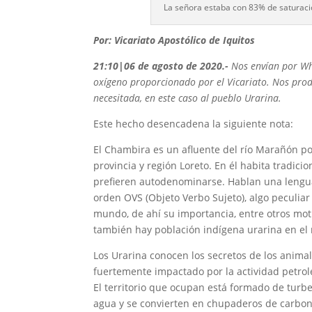
La señora estaba con 83% de saturació
Por: Vicariato Apostólico de Iquitos
21:10|06 de agosto de 2020
.-
Nos envían por Wh
oxígeno proporcionado por el Vicariato. Nos produ
necesitada, en este caso al pueblo Urarina.
Este hecho desencadena la siguiente nota:
El Chambira es un afluente del río Marañón por
provincia y región Loreto. En él habita tradic
prefieren autodenominarse. Hablan una lengua 
orden OVS (Objeto Verbo Sujeto), algo peculia
mundo, de ahí su importancia, entre otros m
también hay población indígena urarina en el rí
Los Urarina conocen los secretos de los animal
fuertemente impactado por la actividad petrol
El territorio que ocupan está formado de tur
agua y se convierten en chupaderos de carbono. 