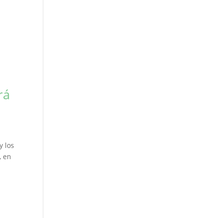
rá
y los
, en