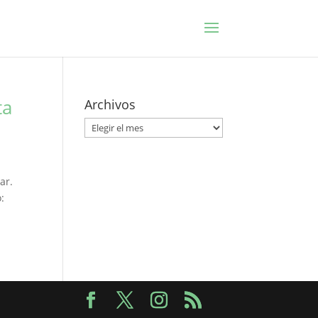
ta
Archivos
Archivos
mar.
: