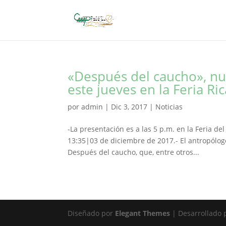
«Después del caucho», nue
este jueves en la Feria R
por
admin
|
Dic 3, 2017
|
Noticias
-La presentación es a las 5 p.m. en la Feria d
13:35|03 de diciembre de 2017.- El antropólogo
Después del caucho, que, entre otros...
Diseñado por
Elegant Themes
| Desarrollado