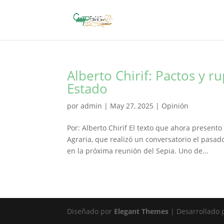
Alberto Chirif: Pactos y r
Estado
por
admin
|
May 27, 2025
|
Opinión
Por: Alberto Chirif El texto que ahora presen
Agraria, que realizó un conversatorio el pasa
en la próxima reunión del Sepia. Uno de...
Diseñado por
Elegant Themes
| Desarrollado