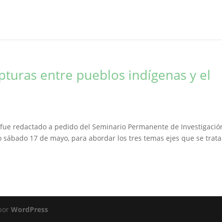
upturas entre pueblos indígenas y el
to fue redactado a pedido del Seminario Permanente de Investigació
do sábado 17 de mayo, para abordar los tres temas ejes que se trat
 por
WordPress