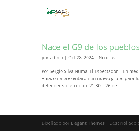
Nace el G9 de los pueblo
por
admin
|
Oct 28, 2024
|
Noticias
Por Sergio Silva Numa, El Espectador En medi
Amazonía presentaron un nuevo grupo para hac
defender su territorio. 21:30 | 26 de...
Diseñado por
Elegant Themes
| Desarrollado