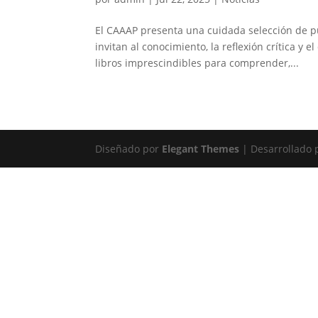
El CAAAP presenta una cuidada selección de pu
invitan al conocimiento, la reflexión crítica y 
libros imprescindibles para comprender,...
Diseñado por
Elegant Themes
| Desarrollado