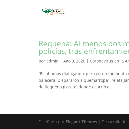
Requena: Al menos dos mue
policías, tras enfrentamie
por
admin
|
Ago 9, 2020
|
Coronavirus en la 
“Estábamos dialogando, pero en un momento da
balacera. Dispararon a quemarropa”, relata Jam
de Requena (Loreto) donde ocurrió el...
Diseñado por
Elegant Themes
| Desarrollado