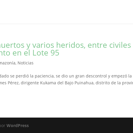
rtos y varios heridos, entre civiles
nto en el Lote 95
Amazonía
,
Noticias
do se perdió la paciencia, se dio un gran descontrol y empezó la
es Pérez, dirigente Kukama del Bajo Puinahua, distrito de la provi
 por
WordPress