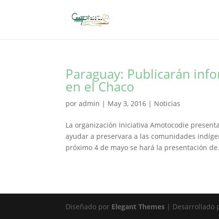
Paraguay: Publicarán inf
en el Chaco
por
admin
|
May 3, 2016
|
Noticias
La organización Iniciativa Amotocodie presen
ayudar a preservara a las comunidades indíge
próximo 4 de mayo se hará la presentación de.
Diseñado por
Elegant Themes
| Desarrollado