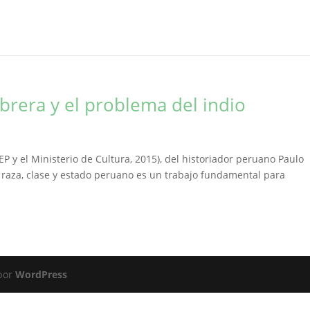
obrera y el problema del indio
EP y el Ministerio de Cultura, 2015), del historiador peruano Paulo
, raza, clase y estado peruano es un trabajo fundamental para
 por
WordPress