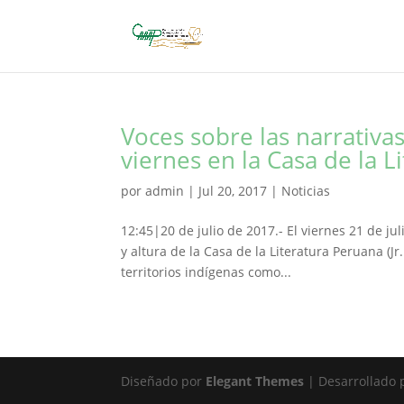
Voces sobre las narrativa
viernes en la Casa de la L
por
admin
|
Jul 20, 2017
|
Noticias
12:45|20 de julio de 2017.- El viernes 21 de ju
y altura de la Casa de la Literatura Peruana (J
territorios indígenas como...
Diseñado por
Elegant Themes
| Desarrollado