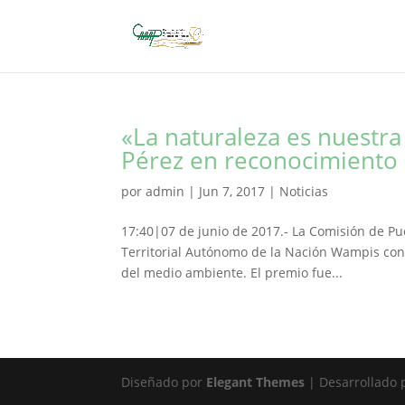
«La naturaleza es nuestra
Pérez en reconocimiento 
por
admin
|
Jun 7, 2017
|
Noticias
17:40|07 de junio de 2017.- La Comisión de P
Territorial Autónomo de la Nación Wampis con
del medio ambiente. El premio fue...
Diseñado por
Elegant Themes
| Desarrollado