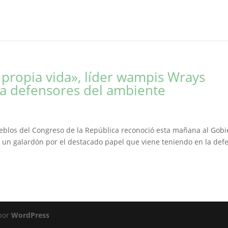
 propia vida», líder wampis Wrays
a defensores del ambiente
ueblos del Congreso de la República reconoció esta mañana al Gob
 un galardón por el destacado papel que viene teniendo en la def
 por
WordPress