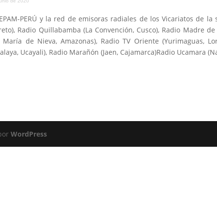
nio de 2020
EPAM-PERÚ y la red de emisoras radiales de los Vicariatos de la 
Loreto), Radio Quillabamba (La Convención, Cusco), Radio Madre de
 María de Nieva, Amazonas), Radio TV Oriente (Yurimaguas, Lor
talaya, Ucayali), Radio Marañón (Jaen, Cajamarca)Radio Ucamara (N
 por
WordPress