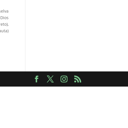
selva
 Dios
eto),
auta)