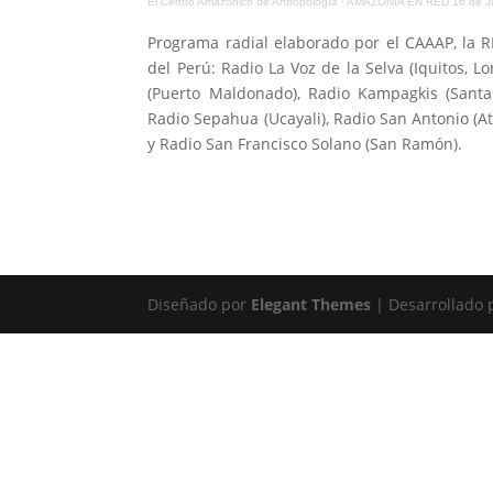
El Centro Amazónico de Antropología
·
AMAZONÍA EN RED 16 de Ju
Programa radial elaborado por el CAAAP, la R
del Perú: Radio La Voz de la Selva (Iquitos, 
(Puerto Maldonado), Radio Kampagkis (Santa
Radio Sepahua (Ucayali), Radio San Antonio (A
y Radio San Francisco Solano (San Ramón).
Diseñado por
Elegant Themes
| Desarrollado