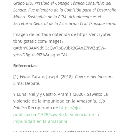
Grupo BID. Presidió el Consejo Técnico-Consultivo del
Senace. Fue miembro de la Comisión para el Desarrollo
Minero Sostenible de la PCM. Actualmente es el
Secretario General de la Asociación Civil Transparencia.
Imagen de portada obtenida de https://encrypted-
tbn0.gstatic.com/images?
q=tbn%3AANd9GcQwTpBv3bk3GAnZ7IWZq5W-
yHsvDBgu-vPlZA&usqp=CAU
Referencias:
[1]
Véase
Zárate, Joseph (2018).
Guerras del Interior
.
Lima: Debate.
Y Luna, Nelly y Castro, Aramís (2020). Saweto: La
violencia de la impunidad en la Amazonía.
Ojo
Público
.Recuperado de
https://ojo-
publico.com/1525/saweto-la-violencia-de-la-
impunidad-en-la-amazonia