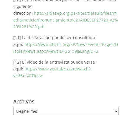
siguiente
dirección:
http://aidesep.org.pe/sites/default/files/m
edia/noticia/Pronunciamiento%20AIDESEP27720_v2%
20%281%29.pdf
[11] La declaración puede ser consultada
aquí:
https://www.ohchr.org/SP/NewsEvents/Pages/D
isplayNews.aspx?NewsID=26159&LangID=S
[12] El video de la entrevista puede verse
aquí:
https://www.youtube.com/watch?
v=d6xcXPTlosw
Archivos
Archivos