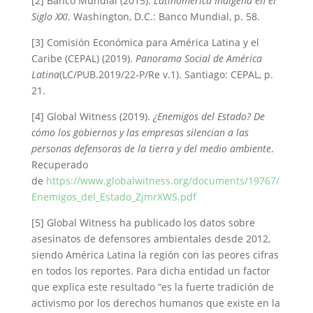
[2] Banco Mundial (2015).
Latinomérica Indígena en el
Siglo XXI
. Washington, D.C.: Banco Mundial, p. 58.
[3] Comisión Económica para América Latina y el
Caribe (CEPAL) (2019).
Panorama Social de América
Latina
(LC/PUB.2019/22-P/Re v.1). Santiago: CEPAL, p.
21.
[4] Global Witness (2019).
¿Enemigos del Estado? De
cómo los gobiernos y las empresas silencian a las
personas defensoras de la tierra y del medio ambiente
.
Recuperado
de
https://www.globalwitness.org/documents/19767/
Enemigos_del_Estado_ZjmrXWS.pdf
[5] Global Witness ha publicado los datos sobre
asesinatos de defensores ambientales desde 2012,
siendo América Latina la región con las peores cifras
en todos los reportes. Para dicha entidad un factor
que explica este resultado “es la fuerte tradición de
activismo por los derechos humanos que existe en la