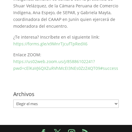
Shuar Velázquez, de la Cámara Peruana de Comercio
Indígena, Ana Espejo, de SEPAR, y Gabriela Mayta,
coordinadora del CAAAP en Junín quien ejercerá de
moderadora del encuentro.
¿Te interesa? Inscríbete en el siguiente link:
https://forms.gle/x9MnrTjcufTpRedX6
Enlace ZOOM:
https://us02web.zoom.us/j/85886102241?
pwd=cElKaVJ6QXZuRVhMcEI3NEs0ZzZ4QT09#success
Archivos
Archivos