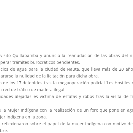
 visitó Quillabamba y anunció la reanudación de las obras del 
uperar trámites burocráticos pendientes.
cios de agua para la ciudad de Nauta, que lleva más de 20 añ
rarse la nulidad de la licitación para dicha obra.
 de los 17 det
enidos tras la megaoperación policial ‘Los Hostiles 
 red de tráfico de madera ilegal.
ades alejadas es víctima de estafas y robos tras la visita de f
e la Mujer Indígena con la realización de un foro que pone en a
jer indígena en la zona.
eflexionaron sobre el papel de la mujer indígena con motivo de
mbre.