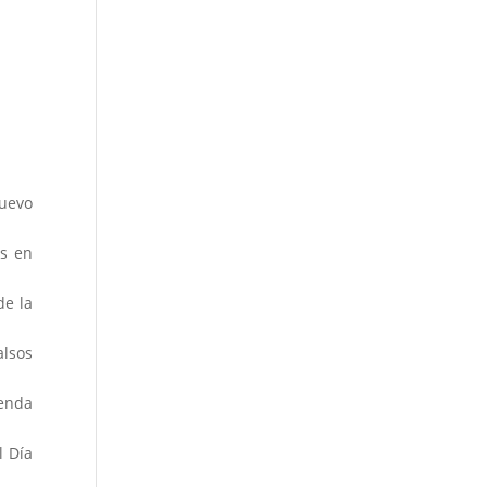
nuevo
os en
de la
alsos
genda
l Día