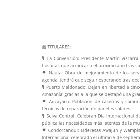
📰
TITULARES:
🎙️
La Convención: Presidente Martín Vizcarra
hospital, que arrancaría el próximo año tras s
🌳
Nauta: Obra de mejoramiento de los servi
agenda, tendrá que seguir esperando tras decla
🎙️
Puerto Maldonado: Dejan en libertad a cinco
Amazonía’ gracias a la que se destapó una gran
🌳
Aucayacu: Población de caseríos y comunid
técnicos de reparación de paneles solares.
🎙️
Selva Central: Celebran Día Internacional d
pública las necesidades más latentes de la mu
🌳
Condorcanqui: Lideresas Awajún y Wampís r
Internacional celebrado el último 5 de septie