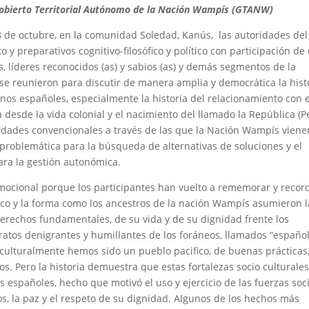
Gobierto Territorial Autónomo de la Nación Wampís (GTANW)
l 8 de octubre, en la comunidad Soledad, Kanús, las autoridades del
y preparativos cognitivo-filosófico y político con participación de
 líderes reconocidos (as) y sabios (as) y demás segmentos de la
 se reunieron para discutir de manera amplia y democrática la hist
nos españoles, especialmente la historia del relacionamiento con e
 desde la vida colonial y el nacimiento del llamado la República (P
ividades convencionales a través de las que la Nación Wampís viene
 problemática para la búsqueda de alternativas de soluciones y el
ara la gestión autonómica.
mocional porque los participantes han vuelto a rememorar y recor
rico y la forma como los ancestros de la nación Wampís asumieron l
erechos fundamentales, de su vida y de su dignidad frente los
ratos denigrantes y humillantes de los foráneos, llamados “español
culturalmente hemos sido un pueblo pacifico, de buenas prácticas
os. Pero la historia demuestra que estas fortalezas socio culturale
 españoles, hecho que motivó el uso y ejercicio de las fuerzas soc
s, la paz y el respeto de su dignidad. Algunos de los hechos más