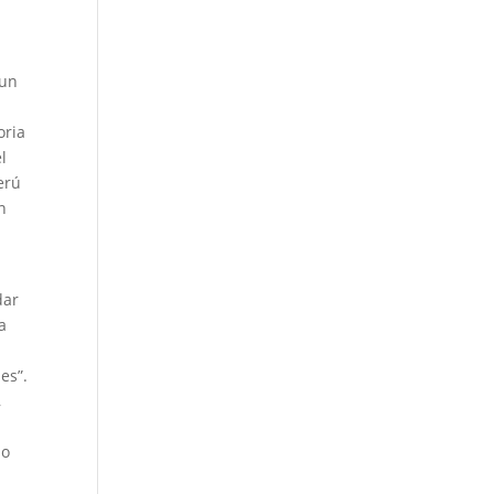
 un
oria
l
erú
n
dar
a
es”.
,
s
io