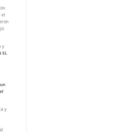
ión
 el
ieron
jo
n y
 EL
 un
el
ca y
al