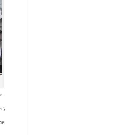
s,
s y
nde