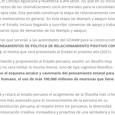
, el Consejo Aguaruna y Huambisa (CAH) (años 70), que en su inicio
eso de las reivindicaciones socio territoriales para la consolidac
ia vida. Este período constituye la etapa de relacionamiento con
 memorialista en general. En esta etapa los Wampís y awajun tuv
el Estado, incluso llegando a suscribir convenios de apoyo y traba
varios tipos de demandas de los Wampís y awajun.
umos que servirán a las autoridades del GTANW para la construcció
INEAMIENTOS DE POLITICA DE RELACIONAMIENTO POSITIVO CON
),
el mismo que será presentado al Estado el próximo año (2021).
entando y proponiendo al Estado peruano, asumir un desafío muy
o no será militar ni mucho menos, sino de tipo cognitivo-filosófico-
on el esquema arcaico y cavernario del pensamiento estatal para
o humano, el uso de más 100,000 millones de neuronas que tiene 
y retará al estado peruano el acogimiento de la filosofía más críti
nto más avanzado para el reconocimiento de la persona en su
nstitución peruana, el respeto entre los peruanos, la diversidad
nstauración creativa, innovadora y proactiva de una verdadera y re