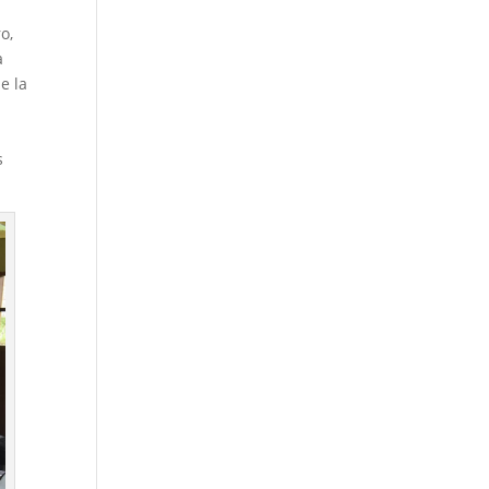
o,
a
e la
s