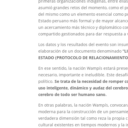
primeras organizaciones indígenas, entre ellas
asumió grandes retos del momento, como el proc
del mismo como un elemento esencial como prop
Estado peruano más formal y de mayor alcance
un acercamiento más técnico y diplomático con 
compartido gestionados para dar respuesta a 
Los datos y los resultados del evento son ins
elaboración de un documento denominado
“L
ESTADO (PROTOCOLO DE RELACIONAMIENTO
En ese sentido, la nación Wampís estará pres
necesario, importante e ineludible. Este desafí
político.
Se trata de la necesidad de romper c
uso inteligente, dinámico y audaz del cerebr
cerebro de todo ser humano sano.
En otras palabras, la nación Wampís, convocará 
moderna para la construcción de un pensamie
verdadera dimensión tal como reza la propia co
cultural existentes en tiempos modernos y la i