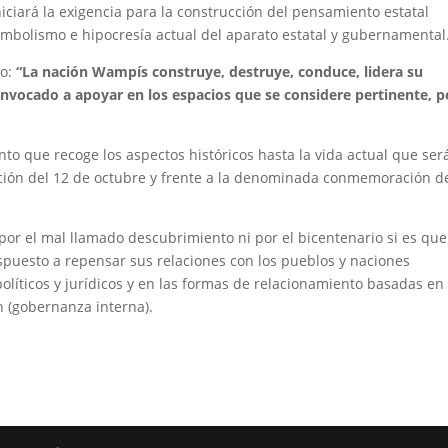
iciará la exigencia para la construcción del pensamiento estatal
 simbolismo e hipocresía actual del aparato estatal y gubernamental
co:
“La nación Wampís construye, destruye, conduce, lidera su
onvocado a apoyar en los espacios que se considere pertinente, p
”
to que recoge los aspectos históricos hasta la vida actual que ser
ción del 12 de octubre y frente a la denominada conmemoración d
por el mal llamado descubrimiento ni por el bicentenario si es que
spuesto a repensar sus relaciones con los pueblos y naciones
olíticos y jurídicos y en las formas de relacionamiento basadas en 
n (gobernanza interna).