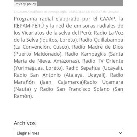
El Centro Amazónico de Antropología
·
AMAZONÍA EN RED 27 de Octubre de 2020
Programa radial elaborado por el CAAAP, la
REPAM-PERÚ y la red de emisoras radiales de
los Vicariatos de la selva del Perú: Radio La Voz
de la Selva (Iquitos, Loreto), Radio Quillabamba
(La Convención, Cusco), Radio Madre de Dios
(Puerto Maldonado), Radio Kampagkis (Santa
María de Nieva, Amazonas), Radio TV Oriente
(Yurimaguas, Loreto), Radio Sepahua (Ucayali),
Radio San Antonio (Atalaya, Ucayali), Radio
Marañón (Jaen, Cajamarca)Radio Ucamara
(Nauta) y Radio San Francisco Solano (San
Ramón).
Archivos
Archivos