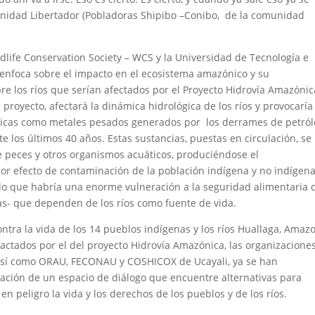
nidad Libertador (Pobladoras Shipibo –Conibo, de la comunidad
dlife Conservation Society – WCS y la Universidad de Tecnología e
 enfoca sobre el impacto en el ecosistema amazónico y su
bre los ríos que serían afectados por el Proyecto Hidrovía Amazónic
 proyecto, afectará la dinámica hidrológica de los ríos y provocaría
tóxicas como metales pesados generados por los derrames de petró
 los últimos 40 años. Estas sustancias, puestas en circulación, se
e peces y otros organismos acuáticos, produciéndose el
or efecto de contaminación de la población indígena y no indígen
lo que habría una enorme vulneración a la seguridad alimentaria 
as- que dependen de los ríos como fuente de vida.
ntra la vida de los 14 pueblos indígenas y los ríos Huallaga, Amaz
ctados por el del proyecto Hidrovía Amazónica, las organizacione
sí como ORAU, FECONAU y COSHICOX de Ucayali, ya se han
ación de un espacio de diálogo que encuentre alternativas para
en peligro la vida y los derechos de los pueblos y de los ríos.