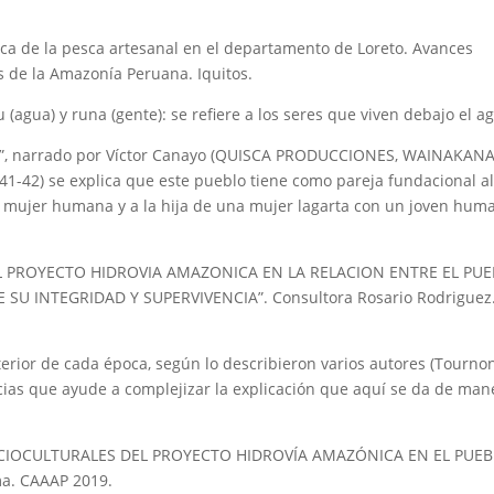
ómica de la pesca artesanal en el departamento de Loreto. Avances
s de la Amazonía Peruana. Iquitos.
(agua) y runa (gente): se refiere a los seres que viven debajo el a
ma”, narrado por Víctor Canayo (QUISCA PRODUCCIONES, WAINAKAN
) se explica que este pueblo tiene como pareja fundacional al
a mujer humana y a la hija de una mujer lagarta con un joven hum
DEL PROYECTO HIDROVIA AMAZONICA EN LA RELACION ENTRE EL PU
SU INTEGRIDAD Y SUPERVIVENCIA”. Consultora Rosario Rodriguez
terior de cada época, según lo describieron varios autores (Tournon
cias que ayude a complejizar la explicación que aquí se da de man
 SOCIOCULTURALES DEL PROYECTO HIDROVÍA AMAZÓNICA EN EL PUE
ma. CAAAP 2019.