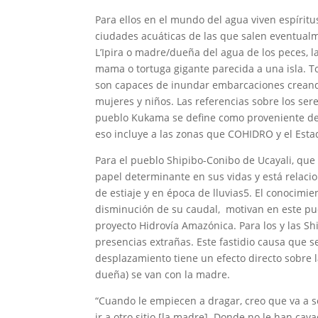
Para ellos en el mundo del agua viven espíritu
ciudades acuáticas de las que salen eventualme
L’Ipira o madre/dueña del agua de los peces, 
mama o tortuga gigante parecida a una isla. To
son capaces de inundar embarcaciones creando
mujeres y niños. Las referencias sobre los ser
pueblo Kukama se define como proveniente del rí
eso incluye a las zonas que COHIDRO y el Est
Para el pueblo Shipibo-Conibo de Ucayali, que
papel determinante en sus vidas y está relaci
de estiaje y en época de lluvias5. El conocimi
disminución de su caudal, motivan en este pue
proyecto Hidrovía Amazónica. Para los y las Shi
presencias extrañas. Este fastidio causa que 
desplazamiento tiene un efecto directo sobre 
dueña) se van con la madre.
“Cuando le empiecen a dragar, creo que va a ser
ir a otro sitio [la madre]. Donde no le han cavad