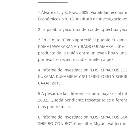
———————–
1 Álvarez, L. y S. Ríos. 2009. Viabilidad econ
Económicos No. 13. Instituto de Investigacione
2 La palabra yacuruna deriva del quechua yacu 
3 En el mito “Cómo apareció el pueblo Kuka
KAMATAWARAKANA Y RADIO UCAMARA, 2016: 41-42
producto de la unión entre un joven boa y un
por eso los recién nacidos huelen a pez.
4 Informe de investigación “LOS IMPACTOS 
KUKAMA KUKAMIRIA Y SU TERRITORIO Y SOBRE 
CAAAP 2019.
5 A pesar de las diferencias aún mayores al in
2002). Queda pendiente rescatar tales diferen
más panorámica.
6 Informe de investigación “LOS IMPACTOS
SHIPIBO-CONIBO”: Consultor Miguel Valderra