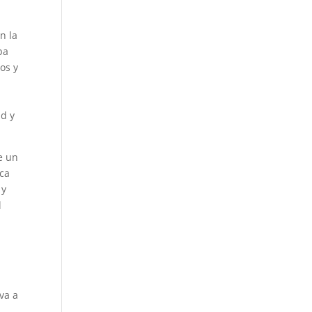
n la
pa
os y
ad y
e un
oca
 y
l
va a