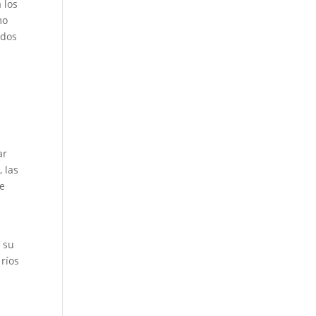
 los
mo
idos
ar
 las
ue
n su
 ríos