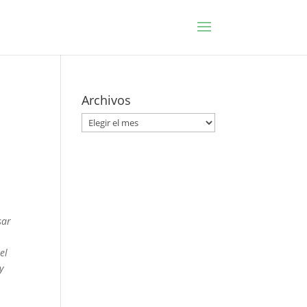
Archivos
Archivos
sar
el
y