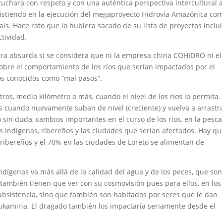
cuchara con respeto y con una auténtica perspectiva intercultural a
sistiendo en la ejecución del megaproyecto Hidrovía Amazónica co
país. Hace rato que lo hubiera sacado de su lista de proyectos inclu
tividad.
bra absurda si se considera que ni la empresa china COHIDRO ni el
sobre el comportamiento de los ríos que serían impactados por el
os conocidos como “mal pasos”.
ros, medio kilómetro o más, cuando el nivel de los ríos lo permita.
os cuando nuevamente suban de nivel (creciente) y vuelva a arrastr
in duda, cambios importantes en el curso de los ríos, en la pesca,
s indígenas, ribereños y las ciudades que serían afectados. Hay q
 ribereños y el 70% en las ciudades de Loreto se alimentan de
dígenas va más allá de la calidad del agua y de los peces, que so
también tienen que ver con su cosmovisión pues para ellos, en los
subsistencia, sino que también son habitados por seres que le dan
ukamiria. El dragado también los impactaría seriamente desde el