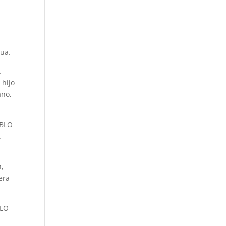
gua.
A
 hijo
ano,
EBLO
.
,
era
BLO