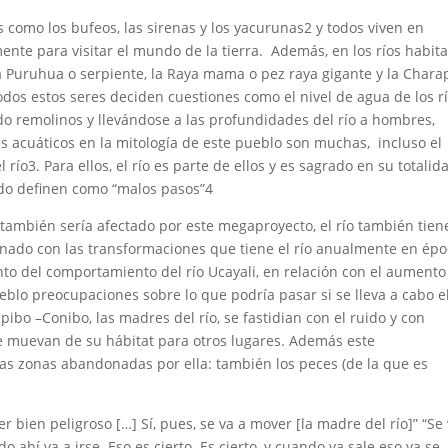
s como los bufeos, las sirenas y los yacurunas2 y todos viven en
nte para visitar el mundo de la tierra. Además, en los ríos habita
la Puruhua o serpiente, la Raya mama o pez raya gigante y la Chara
dos estos seres deciden cuestiones como el nivel de agua de los rí
 remolinos y llevándose a las profundidades del río a hombres,
es acuáticos en la mitología de este pueblo son muchas, incluso el
o3. Para ellos, el río es parte de ellos y es sagrado en su totalid
ado definen como “malos pasos”4
 también sería afectado por este megaproyecto, el río también tien
onado con las transformaciones que tiene el río anualmente en ép
ento del comportamiento del río Ucayali, en relación con el aumento
blo preocupaciones sobre lo que podría pasar si se lleva a cabo e
pibo –Conibo, las madres del río, se fastidian con el ruido y con
se muevan de su hábitat para otros lugares. Además este
las zonas abandonadas por ella: también los peces (de la que es
 bien peligroso […] Sí, pues, se va a mover [la madre del río]” “Se 
o ahí va a irse. Eso es cierto. Es cierto, y cuando ya sale eso ya se