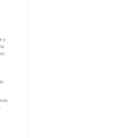
a y
 la
leo
a
de
onas,
s