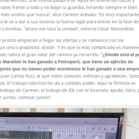
intervención, una misma palabra se repite en diferentes bocas y
ados frente a todo y no bajar la guardia, mirando siempre el bien
más unidos que nunca”, dice Carmen Arévalo; “es muy important
 le va a dar a sus voceros la fuerza legal para entrar en la fase de
co Arnillas; “ahora nos toca la unidad”, exhorta César Mozombite.
 pronto empiecen a llegar las ofertas y se comience con los
un único propósito: dividir. Y es que lo más complicado es manten
e radica el gran valor del camino ya recorrido.
“¿Dónde está el p
 Marañón le han ganado a Petroperú, que tiene un ejército de
gente que no tienen poder económico le han ganado a una empr
 Juan Carlos Ruiz, al que todos conocen, estiman y agradecen, “po
s. El trabajo colectivo les da a ustedes poder. Aquí la fórmula es
rabajo de Carmen, el trabajo de IDL con el Vicariato, ayuda, claro, 
r juntos, caminar juntos”.