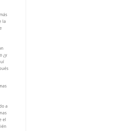
n
 más
e la
e
on
o ¿y
quí
spués
amas
do a
enas
e el
bién