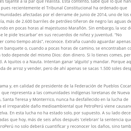
 es tajante a la par que realista. Está contento, sabe que lo que ha
o, pues recientemente el Tribunal Constitucional ha ordenado que
unidades afectadas por el derrame de junio de 2014, uno de los
día, más de 2.600 barriles de petróleo tiñeron de negro las aguas d
gando en pocas horas al majestuoso Marañón. Sin embargo, la voz d
se le pide ‘escarbar’ en sus recuerdos de niñez y juventud. “No
ser como tiempo atrás”, reconoce. Extraña cuando aguardar apenas
en banquete o, cuando a pocas horas de camino, se encontraban c
 todo depende del mismo Dios: don dinero. Si lo tienes comes, per
ad. A Iquitos o a Nauta. Intentan ganar ‘alguito’ y mandar. Porque a
da de arroz y vender, pero de ahí apenas se sacas 1.500 soles de
ama y, en calidad de presidente de la Federación de Pueblos Coc
 que representa a las comunidades indígenas loretanas de Nueva
, Santa Teresa y Monterrico, nunca ha desfallecido en la lucha de
ntra el irreparable daño medioambiental que PetroPerú viene causan
e selva. En esta lucha no ha estado solo, por supuesto. A su lado dec
das que hoy, más de seis años después ‘celebran’ la sentencia qu
troPerú no solo deberá cuantificar y reconocer los daños, sino tam