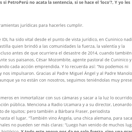
i PetroPerú no acata la sentencia, si se hace el ‘loco’?, Y yo les
ramientas jurídicas para hacerles cumplir.
DL ha sido vital desde el punto de vista jurídico, en Cuninico nad
stilla quien brindó a las comunidades la fuerza, la valentía y la
ncluso antes de que ocurriera el desastre de 2014, cuando también
nte sus paisanos, César Mozombite, agente pastoral de Cuninico y
rando cada acción emprendida. Y lo recuerda así: “No podemos ni
 nos impulsaron. Gracias al Padre Miguel Ángel y al Padre Manolo
aunque ya no están con nosotros, seguimos teniéndolas muy pres
meros en inmortalizar con sus cámaras y sacar a la luz lo ocurrido
zación pública. Menciona a Radio Ucamara y a su director, Leonardo
o de Iquitos; pero también a Bárbara Fraser, periodista
hasta el lugar. “También vino Ángela, una chica alemana, para sac
finales no pueden ser más claras: “Luego han venido de muchos lu
 histórico.
Y todo este apoyo nos da no solo fuerza, sino una gra