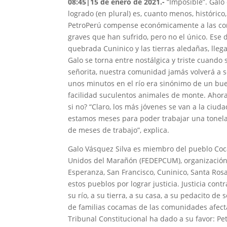
08:45|15 de enero de 2021.-
“Imposible”. Galo
logrado (en plural) es, cuanto menos, históric
PetroPerú compense económicamente a las com
graves que han sufrido, pero no el único. Ese 
quebrada Cuninico y las tierras aledañas, lle
Galo se torna entre nostálgica y triste cuando 
señorita, nuestra comunidad jamás volverá a 
unos minutos en el río era sinónimo de un bu
facilidad suculentos animales de monte. Ahora
si no? “Claro, los más jóvenes se van a la ciud
estamos meses para poder trabajar una tonela
de meses de trabajo”, explica.
Galo Vásquez Silva es miembro del pueblo Coc
Unidos del Marañón (FEDEPCUM), organización
Esperanza, San Francisco, Cuninico, Santa Rosa
estos pueblos por lograr justicia. Justicia co
su río, a su tierra, a su casa, a su pedacito d
de familias cocamas de las comunidades afecta
Tribunal Constitucional ha dado a su favor: Pe