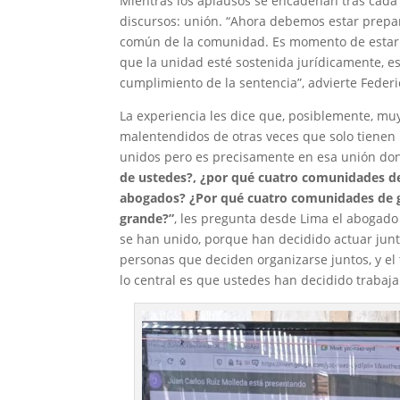
Mientras los aplausos se encadenan tras cada 
discursos: unión. “Ahora debemos estar prepar
común de la comunidad. Es momento de estar 
que la unidad esté sostenida jurídicamente, eso
cumplimiento de la sentencia”, advierte Federi
La experiencia les dice que, posiblemente, muy
malentendidos de otras veces que solo tienen 
unidos pero es precisamente en esa unión dond
de ustedes?, ¿por qué cuatro comunidades de
abogados? ¿Por qué cuatro comunidades de 
grande?”
, les pregunta desde Lima el abogado
se han unido, porque han decidido actuar junto
personas que deciden organizarse juntos, y el t
lo central es que ustedes han decidido trabaja