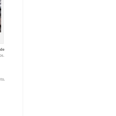
sde
os.
to,