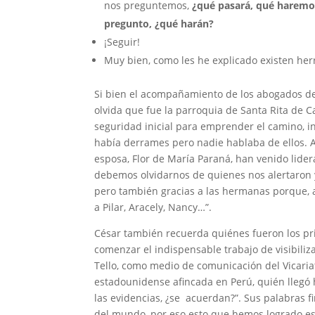
nos preguntemos,
¿qué pasará, qué haremos s
pregunto, ¿qué harán?
¡Seguir!
Muy bien, como les he explicado existen her
Si bien el acompañamiento de los abogados de I
olvida que fue la parroquia de Santa Rita de Ca
seguridad inicial para emprender el camino, i
había derrames pero nadie hablaba de ellos. A
esposa, Flor de María Paraná, han venido lide
debemos olvidarnos de quienes nos alertaron y
pero también gracias a las hermanas porque, 
a Pilar, Aracely, Nancy…”.
César también recuerda quiénes fueron los pri
comenzar el indispensable trabajo de visibili
Tello, como medio de comunicación del Vicariat
estadounidense afincada en Perú, quién llegó 
las evidencias, ¿se acuerdan?”. Sus palabras 
del mundo, por eso esto que hemos logrado es