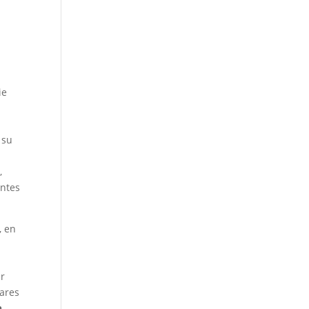
ie
 su
,
entes
, en
ar
gares
n