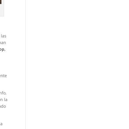
 las
han
op,
ente
nfo,
n la
zado
ra