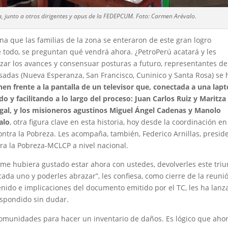
, junto a otros dirigentes y apus de la FEDEPCUM. Foto: Carmen Arévalo.
a que las familias de la zona se enteraron de este gran logro
re todo, se preguntan qué vendrá ahora. ¿PetroPerú acatará y les
zar los avances y consensuar posturas a futuro, representantes de
das (Nueva Esperanza, San Francisco, Cuninico y Santa Rosa) se 
nen frente a la pantalla de un televisor que, conectada a una lapt
 y facilitando a lo largo del proceso: Juan Carlos Ruiz y Maritza
gal, y los misioneros agustinos Miguel Ángel Cadenas y Manolo
alo
, otra figura clave en esta historia, hoy desde la coordinación en
ntra la Pobreza. Les acompaña, también, Federico Arnillas, presid
ra la Pobreza-MCLCP a nivel nacional.
 me hubiera gustado estar ahora con ustedes, devolverles este triu
ada uno y poderles abrazar”, les confiesa, como cierre de la reunió
tenido e implicaciones del documento emitido por el TC, les ha lan
espondido sin dudar.
comunidades para hacer un inventario de daños. Es lógico que aho