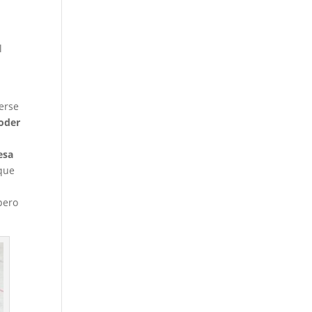
e
l
erse
oder
esa
rque
pero