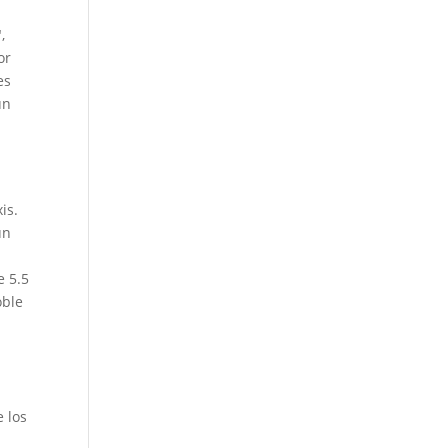
,
or
es
ún
xis.
un
e 5.5
oble
 los