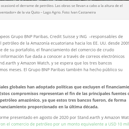
casionó el derrame de petróleo. Las obras se llevan a cabo a la altura de el
entador» de la via Quito – Lago Agrio. Foto: Ivan Castaneira
peos Grupo BNP Paribas, Credit Suisse y ING –responsables de
el petróleo de la Amazonía ecuatoriana hacia los EE. UU. desde 200
de su portafolio, el financiamiento del comercio de crudo
información fue dada a conocer a través de correos electrónicos
nd.earth y Amazon Watch, y se espera que los tres bancos
ximos meses. El Grupo BNP Paribas también ha hecho público su
iales globales han adoptado políticas que excluyen el financiami
 Estos compromisos representan el fin de las principales fuentes 
 petróleo amazónico, ya que estos tres bancos fueron, de forma
inanciamiento proporcionado en la última década.
forme presentado en agosto de 2020 por Stand.earth y Amazon Wa
on el comercio de petróleo por un monto equivalente a USD 10 mi