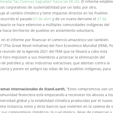
minada “las Cuencas Sagradas” hacia los EE.UU
. El informe estable
s corporativos de sustentabilidad por un lado; por otro,
ye al cambio climático y tiene impactos directos en los Pueblos
o ocurrido el pasado
07 de abril
y de un nuevo derrame el
27 de
impacto se hace extensivo a múltiples comunidades indígenas del
a hacia territorios de pueblos en aislamiento voluntario.
os en el informe por financiar el comercio amazónico son también
o” (The Great Reset Initiative) del Foro Económico Mundial (FEM). P
e la reunión de la Agenda 2021 del FEM que se llevará a cabo esta
 Foro impulsen a sus miembros a priorizar la eliminación del
 de petróleo y, otras industrias extractivas, que atentan contra la
zonía y ponen en peligro las vidas de los pueblos indígenas, para
amas Internacionales de Stand.earth,
“Estos compromisos son u
comunidad financiera está empezando a reconocer los abusos a lo
ersidad global y la estabilidad climática producidas por el nuevo
ima instancia, estos y otros bancos que invierten en la cadena de v
sus compromisos climáticos, lo cual implica, dejar de comerciar y