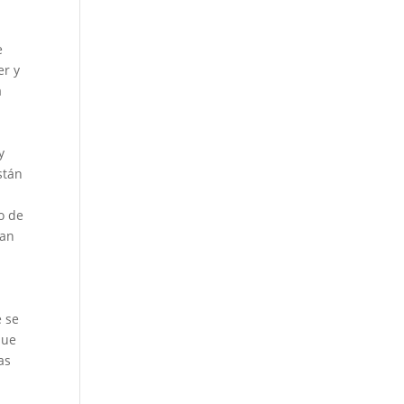
e
er y
á
y
stán
o de
tan
a
e se
que
as