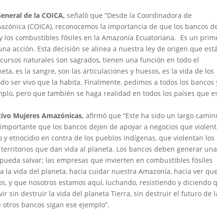
General de la COICA,
señaló que “Desde la Coordinadora de
azónica (COICA), reconocemos la importancia de que los bancos d
 y los combustibles fósiles en la Amazonía Ecuatoriana. Es un prim
a acción. Esta decisión se alinea a nuestra ley de origen que est
ecursos naturales son sagrados, tienen una función en todo el
ta, es la sangre, son las articulaciones y huesos, es la vida de los
do ser vivo que la habita. Finalmente, pedimos a todos los bancos 
plo, pero que también se haga realidad en todos los países que e
ctivo Mujeres Amazónicas,
afirmó que “Este ha sido un largo camin
s importante que los bancos dejen de apoyar a negocios que violen
 etnocidio en contra de los pueblos indígenas, que violentan los
 territorios que dan vida al planeta. Los bancos deben generar un
pueda salvar; las empresas que invierten en combustibles fósiles
a la vida del planeta, hacia cuidar nuestra Amazonía, hacia ver qu
os, y que nosotros estamos aquí, luchando, resistiendo y diciendo 
 sin destruir la vida del planeta Tierra, sin destruir el futuro de l
 otros bancos sigan ese ejemplo”.