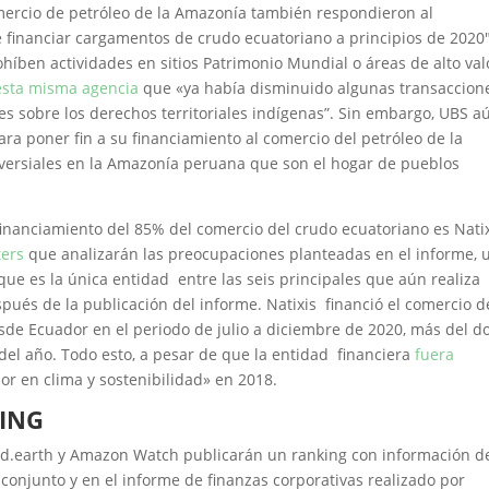
mercio de petróleo de la Amazonía también respondieron al
 financiar cargamentos de crudo ecuatoriano a principios de 2020″
ohíben actividades en sitios Patrimonio Mundial o áreas de alto val
esta misma agencia
que «ya había disminuido algunas transaccion
es sobre los derechos territoriales indígenas”. Sin embargo, UBS a
 poner fin a su financiamiento al comercio del petróleo de la
oversiales en la Amazonía peruana que son el hogar de pueblos
 financiamiento del 85% del comercio del crudo ecuatoriano es Nati
ters
que analizarán las preocupaciones planteadas en el informe, 
que es la única entidad entre las seis principales que aún realiza
pués de la publicación del informe. Natixis financió el comercio d
sde Ecuador en el periodo de julio a diciembre de 2020, más del d
del año. Todo esto, a pesar de que la entidad financiera
fuera
r en clima y sostenibilidad» en 2018.
KING
and.earth y Amazon Watch publicarán un ranking con información de
 conjunto y en el informe de finanzas corporativas realizado por