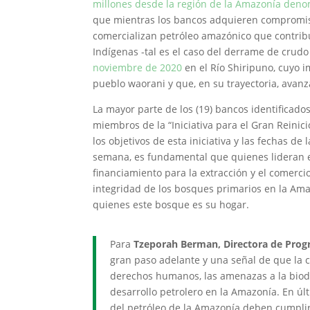
millones desde la región de la Amazonía deno
que mientras los bancos adquieren compromiso
comercializan petróleo amazónico que contribu
Indígenas -tal es el caso del derrame de crud
noviembre de 2020
en el Río Shiripuno, cuyo 
pueblo waorani y que, en su trayectoria, avanz
La mayor parte de los (19) bancos identificad
miembros de la “Iniciativa para el Gran Reinici
los objetivos de esta iniciativa y las fechas d
semana, es fundamental que quienes lideran el
financiamiento para la extracción y el comercio
integridad de los bosques primarios en la Ama
quienes este bosque es su hogar.
Para
Tzeporah Berman, Directora de Progr
gran paso adelante y una señal de que la 
derechos humanos, las amenazas a la biodiv
desarrollo petrolero en la Amazonía. En últ
del petróleo de la Amazonía deben cumplir 