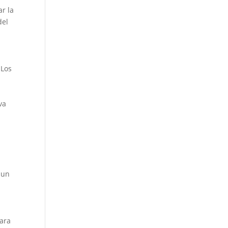
ar la
del
 Los
va
,
 un
para