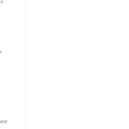
ce
or
n
s
alor