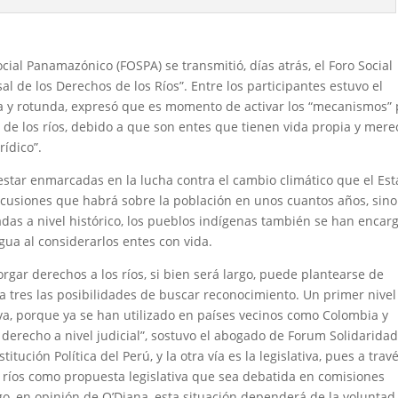
cial Panamazónico (FOSPA) se transmitió, días atrás, el Foro Social
l de los Derechos de los Ríos”. Entre los participantes estuvo el
a y rotunda, expresó que es momento de activar los “mecanismos”
 de los ríos, debido a que son entes que tienen vida propia y mer
rídico”.
 estar enmarcadas en la lucha contra el cambio climático que el Es
rcusiones que habrá sobre la población en unos cuantos años, sino
das a nivel histórico, los pueblos indígenas también se han encar
gua al considerarlos entes con vida.
rgar derechos a los ríos, si bien será largo, puede plantearse de
a tres las posibilidades de buscar reconocimiento. Un primer nivel
eva, porque ya se han utilizado en países vecinos como Colombia y
derecho a nivel judicial”, sostuvo el abogado de Forum Solidaridad
tución Política del Perú, y la otra vía es la legislativa, pues a trav
s ríos como propuesta legislativa que sea debatida en comisiones
go, en opinión de O’Diana, esta situación dependerá de la voluntad