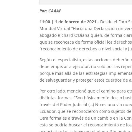
Por: CAAAP
11:00 | 1 de febrero de 2021.-
Desde el Foro So
Mundial Virtual “Hacia una Declaración universa
abogado Richard O’Diana quien, de forma clar
que se reconozca de forma oficial los derechos
“reconocimiento de derechos a nivel social y ju
Según el especialista, estas acciones deberán
debe empezar a ejecutar, no solo por las repe
porque más allá de las estrategias implementa
de salvaguardar y proteger estos cuerpos de a
Por otro lado, mencionó que el camino para oto
distintas formas. “Son básicamente dos, o hast
través del Poder Judicial (…) No es una vía nu
Ecuador, que se reconocieron como sujetos de 
Otra forma es a través de un cambio en la Consti
esta se podría buscar el reconocimiento de lo
especializadas, y luego en el pleno. Sin embar