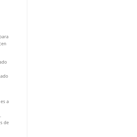
 para
ecen
tado
gado
 es a
.
és de