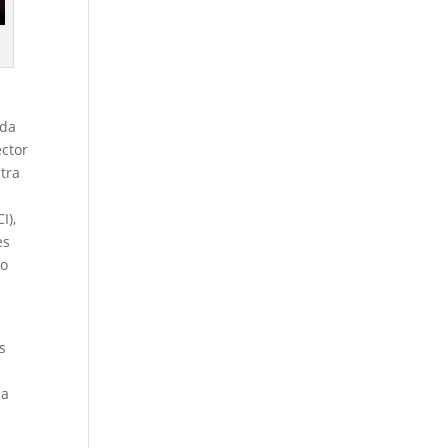
ada
ector
stra
I),
es
do
s
la