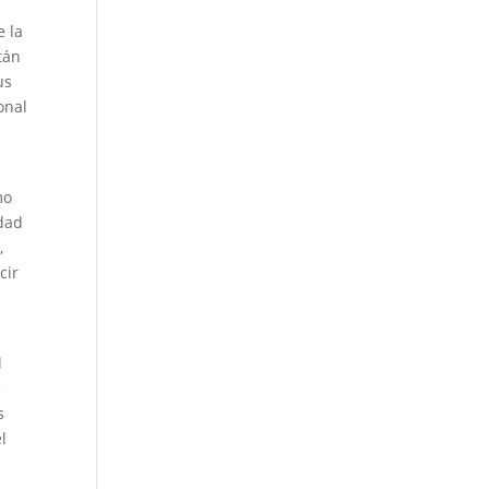
e la
tán
us
onal
mo
idad
,
cir
l
e
s
l