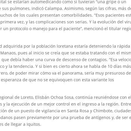
pital se estarían automedicando como si tuvieran “una gripe o un
de sus pulmones, indicó Calampa. Asimismo, según las cifras, más d
uchos de los cuales presentan comorbilidades. “Esos pacientes es
primera vez, y las complicaciones son serias. Y la evolución del vir
un protocolo o manejo para el paciente”, mencionó el titular regi
d adquirida por la población loretana estaría deteniendo la rápida
 Manaos, pues al inicio se creía que se estaba tratando con el mis
de que debía haber una curva de descenso de contagios. “Esa veloc
o y la tendencia. Y si bien es cierto ahora se habla de 10 días más
ero, de poder mirar cómo va el panorama, sería muy presuroso de
a esperanza de que no se equivoquen con esta variante los
regional de Loreto, Elisbán Ochoa Sosa, continúa reuniéndose con e
ras y la ejecución de un mejor control en el ingreso a la región. Entr
ión de un puesto de vigilancia en Santa Rosa y Chimbote, ciudade
udadanos pasen previamente por una prueba de antígenos y, de ser e
es de llegar a Iquitos.