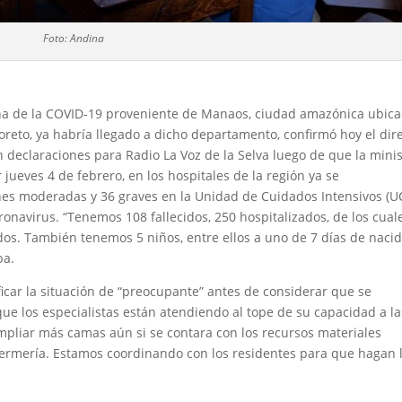
Foto: Andina
ña de la COVID-19 proveniente de Manaos, ciudad amazónica ubic
 Loreto, ya habría llegado a dicho departamento, confirmó hoy el dir
 declaraciones para Radio La Voz de la Selva luego de que la mini
 jueves 4 de febrero, en los hospitales de la región ya se
es moderadas y 36 graves en la Unidad de Cuidados Intensivos (UC
onavirus. “Tenemos 108 fallecidos, 250 hospitalizados, de los cual
dos. También tenemos 5 niños, entre ellos a uno de 7 días de naci
pa.
lificar la situación de “preocupante” antes de considerar que se
ue los especialistas están atendiendo al tope de su capacidad a la
ampliar más camas aún si se contara con los recursos materiales
fermería. Estamos coordinando con los residentes para que hagan 