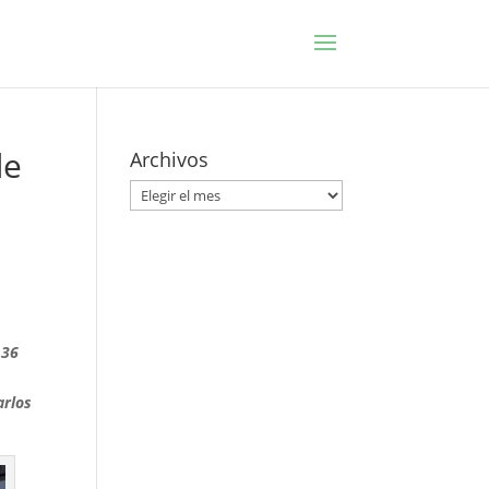
de
Archivos
Archivos
 36
arlos