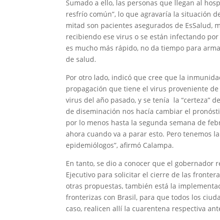
Sumado a ello, las personas que llegan al hos
resfrío común”, lo que agravaría la situación 
mitad son pacientes asegurados de EsSalud, m
recibiendo ese virus o se están infectando por 
es mucho más rápido, no da tiempo para armar 
de salud.
Por otro lado, indicó que cree que la inmunida
propagación que tiene el virus proveniente de
virus del año pasado, y se tenía la “certeza” 
de diseminación nos hacía cambiar el pronóstic
por lo menos hasta la segunda semana de febr
ahora cuando va a parar esto. Pero tenemos l
epidemiólogos”, afirmó Calampa.
En tanto, se dio a conocer que el gobernador 
Ejecutivo para solicitar el cierre de las fronte
otras propuestas, también está la implementac
fronterizas con Brasil, para que todos los ci
caso, realicen allí la cuarentena respectiva ant