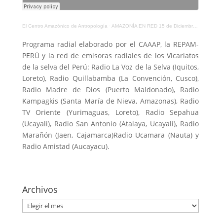
El Centro Amazónico de Antropología
·
AMAZONÍA EN RED 15 de Diciembre del 2020
Programa radial elaborado por el CAAAP, la REPAM-
PERÚ y la red de emisoras radiales de los Vicariatos
de la selva del Perú: Radio La Voz de la Selva (Iquitos,
Loreto), Radio Quillabamba (La Convención, Cusco),
Radio Madre de Dios (Puerto Maldonado), Radio
Kampagkis (Santa María de Nieva, Amazonas), Radio
TV Oriente (Yurimaguas, Loreto), Radio Sepahua
(Ucayali), Radio San Antonio (Atalaya, Ucayali), Radio
Marañón (Jaen, Cajamarca)Radio Ucamara (Nauta) y
Radio Amistad (Aucayacu).
Archivos
Archivos