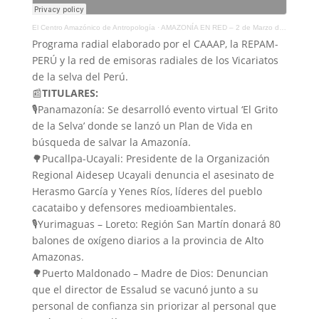
El Centro Amazónico de Antropología
·
AMAZONÍA EN RED – 2 de Marzo de 2021
Programa radial elaborado por el CAAAP, la REPAM-
PERÚ y la red de emisoras radiales de los Vicariatos
de la selva del Perú.
📰
TITULARES:
🎙️Panamazonía: Se desarrolló evento virtual ‘El Grito
de la Selva’ donde se lanzó un Plan de Vida en
búsqueda de salvar la Amazonía.
🌳Pucallpa-Ucayali: Presidente de la Organización
Regional Aidesep Ucayali denuncia el asesinato de
Herasmo García y Yenes Ríos, líderes del pueblo
cacataibo y defensores medioambientales.
🎙️Yurimaguas – Loreto: Región San Martín donará 80
balones de oxígeno diarios a la provincia de Alto
Amazonas.
🌳Puerto Maldonado – Madre de Dios: Denuncian
que el director de Essalud se vacunó junto a su
personal de confianza sin priorizar al personal que