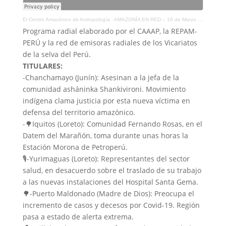
El Centro Amazónico de Antropología
·
AMAZONÍA EN RED – 16 de Marzo de 2021
Programa radial elaborado por el CAAAP, la REPAM-
PERÚ y la red de emisoras radiales de los Vicariatos
de la selva del Perú.
TITULARES:
-Chanchamayo (Junín): Asesinan a la jefa de la
comunidad asháninka Shankivironi. Movimiento
indígena clama justicia por esta nueva víctima en
defensa del territorio amazónico.
-🌳Iquitos (Loreto): Comunidad Fernando Rosas, en el
Datem del Marañón, toma durante unas horas la
Estación Morona de Petroperú.
🎙️-Yurimaguas (Loreto): Representantes del sector
salud, en desacuerdo sobre el traslado de su trabajo
a las nuevas instalaciones del Hospital Santa Gema.
🌳-Puerto Maldonado (Madre de Dios): Preocupa el
incremento de casos y decesos por Covid-19. Región
pasa a estado de alerta extrema.