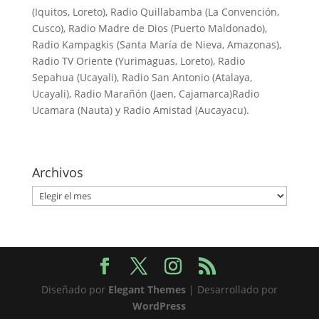
(Iquitos, Loreto), Radio Quillabamba (La Convención,
Cusco), Radio Madre de Dios (Puerto Maldonado),
Radio Kampagkis (Santa María de Nieva, Amazonas),
Radio TV Oriente (Yurimaguas, Loreto), Radio
Sepahua (Ucayali), Radio San Antonio (Atalaya,
Ucayali), Radio Marañón (Jaen, Cajamarca)Radio
Ucamara (Nauta) y Radio Amistad (Aucayacu).
Archivos
Archivos
Diseñado por
Elegant Themes
| Desarrollado por
WordPress