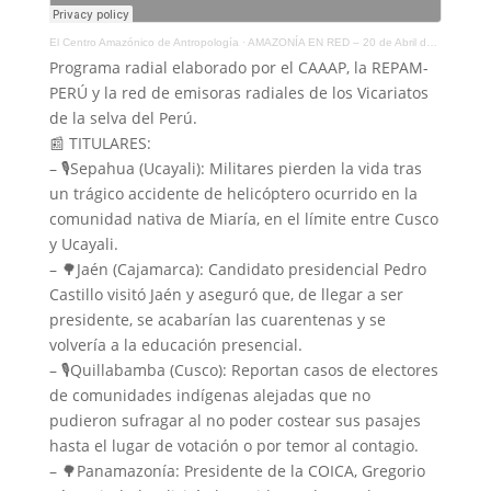
El Centro Amazónico de Antropología
·
AMAZONÍA EN RED – 20 de Abril de 2021
Programa radial elaborado por el CAAAP, la REPAM-
PERÚ y la red de emisoras radiales de los Vicariatos
de la selva del Perú.
📰 TITULARES:
– 🎙️Sepahua (Ucayali): Militares pierden la vida tras
un trágico accidente de helicóptero ocurrido en la
comunidad nativa de Miaría, en el límite entre Cusco
y Ucayali.
– 🌳Jaén (Cajamarca): Candidato presidencial Pedro
Castillo visitó Jaén y aseguró que, de llegar a ser
presidente, se acabarían las cuarentenas y se
volvería a la educación presencial.
– 🎙️Quillabamba (Cusco): Reportan casos de electores
de comunidades indígenas alejadas que no
pudieron sufragar al no poder costear sus pasajes
hasta el lugar de votación o por temor al contagio.
– 🌳Panamazonía: Presidente de la COICA, Gregorio