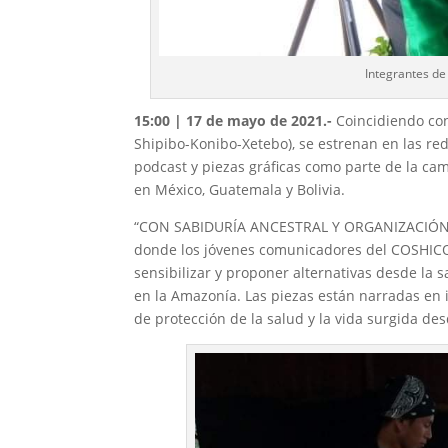
Integrantes de
15:00 | 17 de mayo de 2021.-
Coincidiendo co
Shipibo-Konibo-Xetebo), se estrenan en las red
podcast y piezas gráficas como parte de la 
en México, Guatemala y Bolivia.
“CON SABIDURÍA ANCESTRAL Y ORGANIZACIÓN 
donde los jóvenes comunicadores del COSHICO
sensibilizar y proponer alternativas desde la 
en la Amazonía. Las piezas están narradas en i
de protección de la salud y la vida surgida des