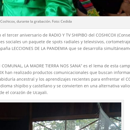
 Coshicox, durante la grabación. Foto: Cedida
n el tercer aniversario de RADIO Y TV SHIPIBO del COSHICOX (Conse
es sociales un paquete de spots radiales y televisivos, cortometraj
campaña LECCIONES DE LA PANDEMIA que se desarrolla simultáneam
COMUNAL, LA MADRE TIERRA NOS SANA” es el lema de esta cam
X han realizado productos comunicacionales que buscan informar
sabiduría ancestral y los aprendizajes recientes para enfrentar el 
dioma shipibo y castellano y se convierten en una alternativa vali
de el corazón de Ucayali.