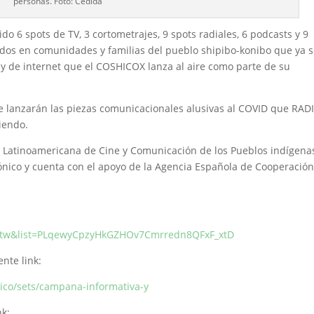
personas. Foto: Cedida
o 6 spots de TV, 3 cortometrajes, 9 spots radiales, 6 podcasts y 9
gidos en comunidades y familias del pueblo shipibo-konibo que ya 
y de internet que el COSHICOX lanza al aire como parte de su
e lanzarán las piezas comunicacionales alusivas al COVID que RAD
iendo.
 Latinoamericana de Cine y Comunicación de los Pueblos indígena
ónico y cuenta con el apoyo de la Agencia Española de Cooperació
etw&list=PLqewyCpzyHkGZHOv7Cmrredn8QFxF_xtD
nte link:
ico/sets/campana-informativa-y
nk: