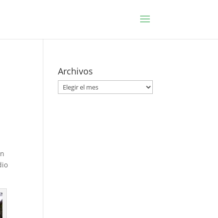
Archivos
Archivos
án
dio