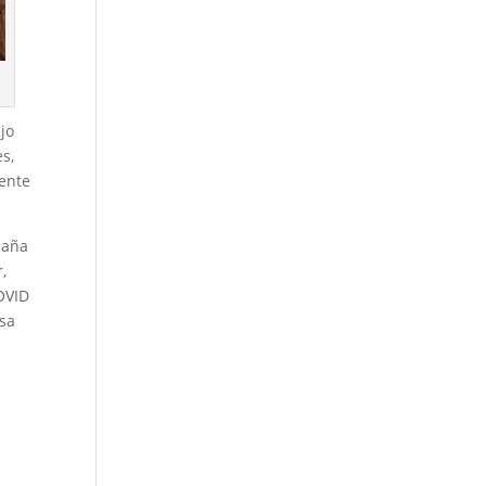
jo
es,
ente
paña
,
COVID
osa