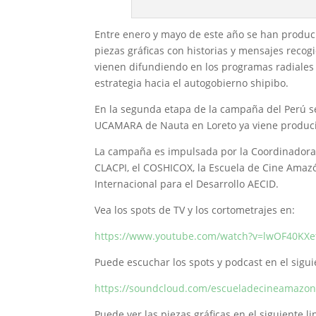
Entre enero y mayo de este año se han producid
piezas gráficas con historias y mensajes reco
vienen difundiendo en los programas radiales 
estrategia hacia el autogobierno shipibo.
En la segunda etapa de la campaña del Perú s
UCAMARA de Nauta en Loreto ya viene produc
La campaña es impulsada por la Coordinadora
CLACPI, el COSHICOX, la Escuela de Cine Amaz
Internacional para el Desarrollo AECID.
Vea los spots de TV y los cortometrajes en:
https://www.youtube.com/watch?v=lwOF40KX
Puede escuchar los spots y podcast en el siguie
https://soundcloud.com/escueladecineamazon
Puede ver las piezas gráficas en el siguiente li