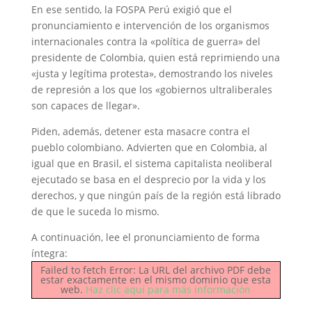
En ese sentido, la FOSPA Perú exigió que el
pronunciamiento e intervención de los organismos
internacionales contra la «política de guerra» del
presidente de Colombia, quien está reprimiendo una
«justa y legítima protesta», demostrando los niveles
de represión a los que los «gobiernos ultraliberales
son capaces de llegar».
Piden, además, detener esta masacre contra el
pueblo colombiano. Advierten que en Colombia, al
igual que en Brasil, el sistema capitalista neoliberal
ejecutado se basa en el desprecio por la vida y los
derechos, y que ningún país de la región está librado
de que le suceda lo mismo.
A continuación, lee el pronunciamiento de forma
íntegra:
Failed to fetch Error: La URL del archivo PDF debe
estar exactamente en el mismo dominio que esta
web.
Haz clic aquí para más información