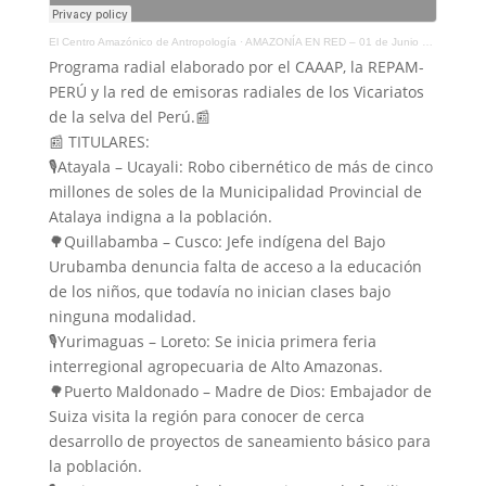
El Centro Amazónico de Antropología
·
AMAZONÍA EN RED – 01 de Junio de 2021
Programa radial elaborado por el CAAAP, la REPAM-
PERÚ y la red de emisoras radiales de los Vicariatos
de la selva del Perú.📰
📰 TITULARES:
🎙️Atayala – Ucayali: Robo cibernético de más de cinco
millones de soles de la Municipalidad Provincial de
Atalaya indigna a la población.
🌳Quillabamba – Cusco: Jefe indígena del Bajo
Urubamba denuncia falta de acceso a la educación
de los niños, que todavía no inician clases bajo
ninguna modalidad.
🎙️Yurimaguas – Loreto: Se inicia primera feria
interregional agropecuaria de Alto Amazonas.
🌳Puerto Maldonado – Madre de Dios: Embajador de
Suiza visita la región para conocer de cerca
desarrollo de proyectos de saneamiento básico para
la población.