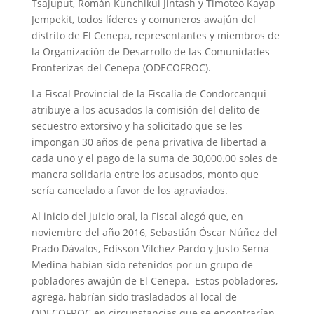
Tsajuput, Román Kunchikui Jintash y Timoteo Kayap
Jempekit, todos líderes y comuneros awajún del
distrito de El Cenepa, representantes y miembros de
la Organización de Desarrollo de las Comunidades
Fronterizas del Cenepa (ODECOFROC).
La Fiscal Provincial de la Fiscalía de Condorcanqui
atribuye a los acusados la comisión del delito de
secuestro extorsivo y ha solicitado que se les
impongan 30 años de pena privativa de libertad a
cada uno y el pago de la suma de 30,000.00 soles de
manera solidaria entre los acusados, monto que
sería cancelado a favor de los agraviados.
Al inicio del juicio oral, la Fiscal alegó que, en
noviembre del año 2016, Sebastián Óscar Núñez del
Prado Dávalos, Edisson Vilchez Pardo y Justo Serna
Medina habían sido retenidos por un grupo de
pobladores awajún de El Cenepa. Estos pobladores,
agrega, habrían sido trasladados al local de
ODECOFROC en circunstancias que se encontrarían