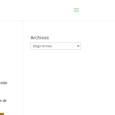
Archivos
Archivos
stián
o de