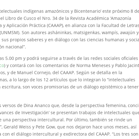
‘Intelectuales indígenas amazónicos y Bicentenario’ este próximo 8 d
del Libro de Cusco el Nro. 34 de la Revista Académica ‘Amazonía
y Aplicación Práctica (CAAAP), en alianza con la Facultad de Letra
 (UNMSM). Son autores asháninkas, matsigenkas, wampís, awajún y
 sus propios saberes y en diálogo con las ciencias humanas y socia
ón nacional”.
as 5.00 pm y podrá seguirse a través de las redes sociales oficiales
co
) y contará con los comentarios de Norma Meneses y Pablo Jacint
s, y de Manuel Cornejo, del CAAAP. Según se detalla en la
s, a lo largo de los 12 artículos que lo integran lo “intelectuales
 escritura, son voces promisorias de un diálogo epistémico a tene
s versos de Dina Ananco que, desde la perspectiva femenina, conci
vances de Investigación’ se presentan trabajos de intelectuales qu
 una perspectiva intercultural. Por último, también se rinde un
”, Gerald Weiss y Pete Gow, que nos dejaron hace unos meses, así
on el diálogo intercultural y exdirectora del CAAAP. “Los tres son