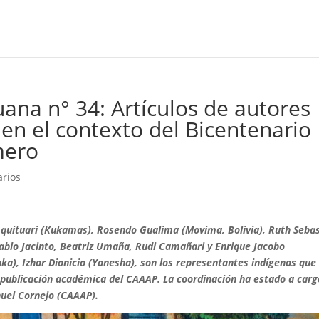
ana n° 34: Artículos de autores
en el contexto del Bicentenario
mero
rios
Aquituari (Kukamas), Rosendo Gualima (Movima, Bolivia), Ruth Seba
blo Jacinto, Beatriz Umaña, Rudi Camañari y Enrique Jacobo
a), Izhar Dionicio (Yanesha), son los representantes indígenas que
sa publicación académica del CAAAP. La coordinación ha estado a carg
uel Cornejo (CAAAP).