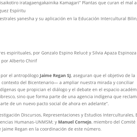
saikotiro iratagaengakainika Kamagari” Plantas que curan el mal a
guez Espíritu
strales yanesha y su aplicación en la Educación Intercultural Bili
eres espirituales, por Gonzalo Espino Relucé y Silvia Apaza Espinoza
 por Alberto Chirif
s por el antropólogo
Jaime Regan SJ
, aseguran que el objetivo de la
contexto del Bicentenario— a ampliar nuestra mirada y conciliar
ndígenas que propician el diálogo y el debate en el espacio académ
 libresco, sino que forma parte de una agencia indígena que recla
rte de un nuevo pacto social de ahora en adelante”.
estigación Discursos, Representaciones y Estudios Interculturales, 
 Ciencias Humanas-UNMSM; y
Manuel Cornejo
, miembro del Comité
 Jaime Regan en la coordinación de este número.