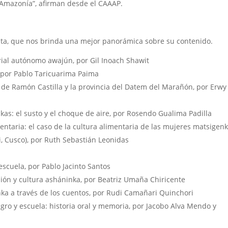
 Amazonía”, afirman desde el CAAAP.
ista, que nos brinda una mejor panorámica sobre su contenido.
orial autónomo awajún, por Gil Inoach Shawit
por Pablo Taricuarima Paima
a de Ramón Castilla y la provincia del Datem del Marañón, por Erwy
s: el susto y el choque de aire, por Rosendo Gualima Padilla
ntaria: el caso de la cultura alimentaria de las mujeres matsigen
 Cusco), por Ruth Sebastián Leonidas
 escuela, por Pablo Jacinto Santos
sión y cultura asháninka, por Beatriz Umaña Chiricente
inka a través de los cuentos, por Rudi Camañari Quinchori
gro y escuela: historia oral y memoria, por Jacobo Alva Mendo y