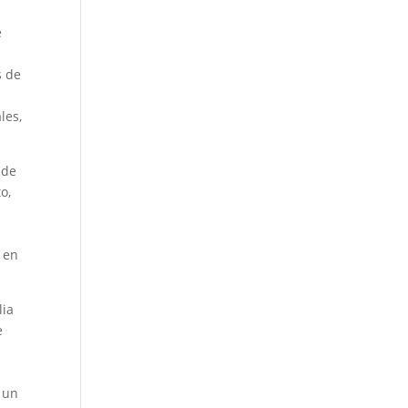
e
s de
les,
 de
o,
r en
lia
e
 un