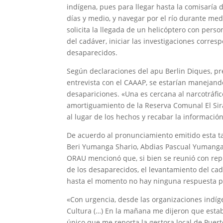
indígena, pues para llegar hasta la comisarí
días y medio, y navegar por el río durante med
solicita la llegada de un helicóptero con perso
del cadáver, iniciar las investigaciones corr
desaparecidos.
Según declaraciones del apu Berlin Diques, pr
entrevista con el CAAAP, se estarían manejando
desapariciones. «Una es cercana al narcotráfico
amortiguamiento de la Reserva Comunal El Sira. 
al lugar de los hechos y recabar la informació
De acuerdo al pronunciamiento emitido esta t
Beri Yumanga Shario, Abdias Pascual Yumanga,
ORAU mencionó que, si bien se reunió con rep
de los desaparecidos, el levantamiento del cadá
hasta el momento no hay ninguna respuesta po
«Con urgencia, desde las organizaciones indígen
Cultura (…) En la mañana me dijeron que estaba
único que me reporta la gestora local de Puer