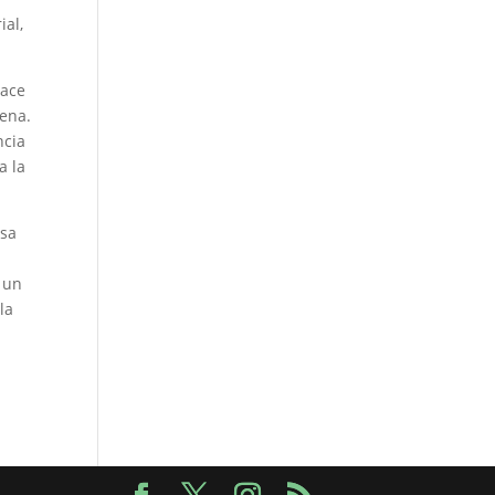
ial,
hace
gena.
ncia
a la
esa
a
e un
la