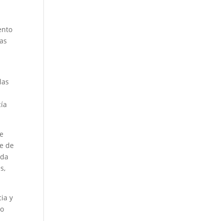
ento
nas
las
cía
Se
te de
eda
s,
cia y
lo