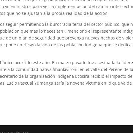
o viceministros para ver la implementación del camino intersector
s que no se ajustan a la propia realidad de la acción.
s seguir permitiendo la burocracia tema del sector público, que 
 población que más lo necesitan», mencionó el representante indí
egue de un plan de seguridad que prevenga nuevos hechos de viole
ue pone en riesgo la vida de las población indígena que se dedica 
l único ocurrido este año. En marzo pasado fue asesinada la lider
te a la comunidad nativa Shankivironi, en el valle del Perené de l
ecretario de la organización indígena Ecosira recibió el impacto d
chas, Lucio Pascual Yumanga sería la novena víctima en lo que va de 