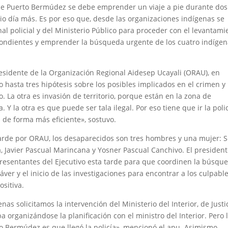
a de Puerto Bermúdez se debe emprender un viaje a pie durante dos
io día más. Es por eso que, desde las organizaciones indígenas se
nal policial y del Ministerio Público para proceder con el levantami
espondientes y emprender la búsqueda urgente de los cuatro indíge
esidente de la Organización Regional Aidesep Ucayali (ORAU), en
 hasta tres hipótesis sobre los posibles implicados en el crimen y 
. La otra es invasión de territorio, porque están en la zona de
Y la otra es que puede ser tala ilegal. Por eso tiene que ir la poli
n de forma más eficiente», sostuvo.
arde por ORAU, los desaparecidos son tres hombres y una mujer: 
 Javier Pascual Marincana y Yosner Pascual Canchivo. El presiden
resentantes del Ejecutivo esta tarde para que coordinen la búsqu
ver y el inicio de las investigaciones para encontrar a los culpable
sitiva.
as solicitamos la intervención del Ministerio del Interior, de Justi
 organizándose la planificación con el ministro del Interior. Pero 
to Bermúdez es que llegó la policía», mencionó el apu. Asimismo,