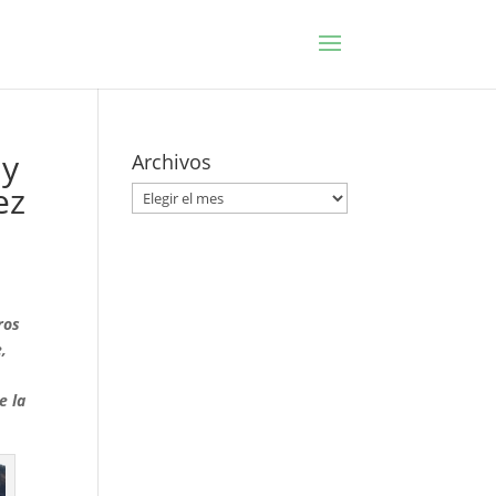
 y
Archivos
ez
Archivos
ros
,
ue
la