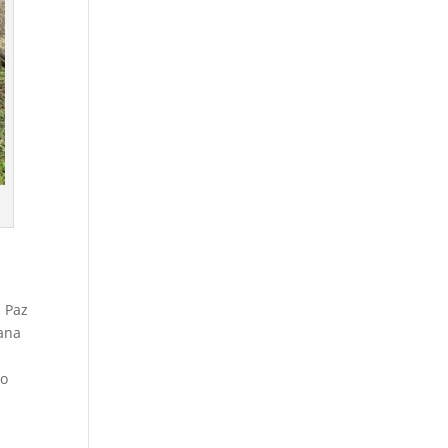
a Paz
mana
co