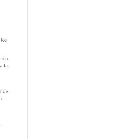
 los
ción
uada,
a de
a
,