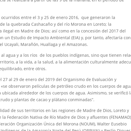
 ocurridos entre el 3 y 25 de enero 2016, que generaron la
de la quebrada Cashacaño y del río Morona en Loreto; la
a ilegal en Madre de Dios; así como en la concesión del 2017 del
 un Estudio de Impacto Ambiental (EIA) y, por tanto, afectaría con
del Ucayali, Marañón, Huallaga y el Amazonas.
 al agua y a los ríos de los pueblos indígenas, sino que tienen rela
ritorio, a la vida, a la salud, a la alimentación culturalmente adec
equilibrado, entre otros.
el 27 al 29 de enero del 2019 del Organismo de Evaluación y
e «se observaron películas de petróleo crudo en los cuerpos de agu
ra ubicada alrededor de los cuerpos de agua. Asimismo, se verificó l
crudo y plantas de cacao y plátano conminadas”.
lidad de sus territorios en las regiones de Madre de Dios, Loreto y
de la Federación Nativa de Río Madre de Dios y afluentes (FENAMAD)
Federación Organización Única del Morona (NOUM), Walter Eusebio
 Indígenas de la Amazonía Norte del Perú (ORPIAN) y Berlín Diques