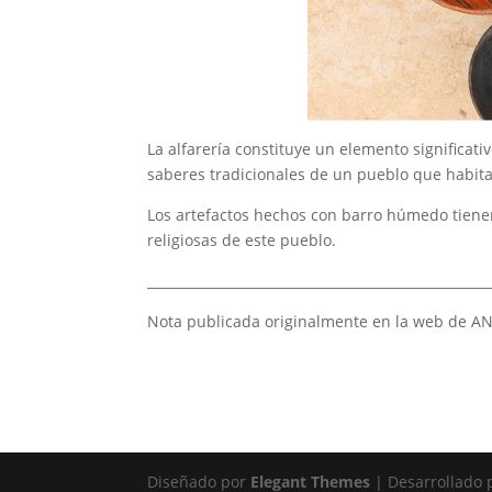
La alfarería constituye un elemento significati
saberes tradicionales de un pueblo que habita 
Los artefactos hechos con barro húmedo tienen
religiosas de este pueblo.
____________________________________________________
Nota publicada originalmente en la web de A
Diseñado por
Elegant Themes
| Desarrollado