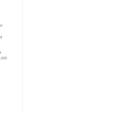
el
ad
a
1,000