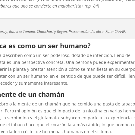
bares que uno se convierte en malabarista» (pp. 84)
Narby, Ramirez Tamani, Chanchari y Regan. Presentación del libro. Foto: CAAAP.
ca es como un ser humano?
La describen como un ser poderoso, dotado de intención, lleno de
 esta es una perspectiva concreta. Una persona puede experimentar
erir la planta y prestar atención a cómo se manifiesta en su cuerpo
tar con un ser humano, en el sentido de que puede ser difícil, lle
uecedor y sumamente interesante.
mente de un chamán
ebro o la mente de un chamán que ha comido una pasta de tabaco
ar. Pero mi opinión es que el impacto de la nicotina en varias hor
 la serotonina y el glutamato, subyacen en parte a la experiencia, 
iene el tabaco hace que el corazón lata más rápido, lo que bombea
un verdadero cóctel de hormonas humanas en el sistema.