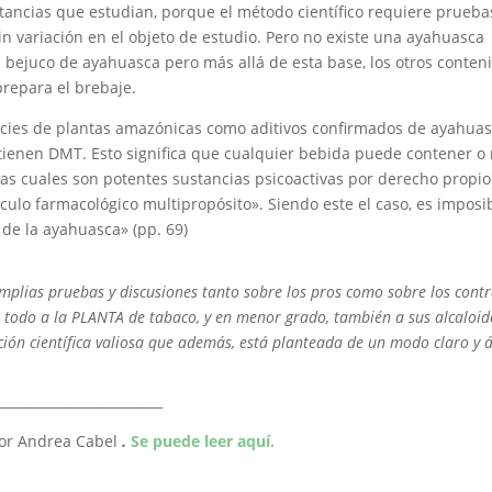
ustancias que estudian, porque el método científico requiere prueba
n variación en el objeto de estudio. Pero no existe una ayahuasca
 bejuco de ayahuasca pero más allá de esta base, los otros conten
repara el brebaje.
cies de plantas amazónicas como aditivos confirmados de ayahuas
ntienen DMT. Esto significa que cualquier bebida puede contener o 
las cuales son potentes sustancias psicoactivas por derecho propio
ulo farmacológico multipropósito». Siendo este el caso, es imposi
 de la ayahuasca» (pp. 69)
mplias pruebas y discusiones tanto sobre los pros como sobre los cont
e todo a la PLANTA de tabaco, y en menor grado, también a sus alcaloid
ación científica valiosa que además, está planteada de un modo claro y á
_________________________
por Andrea Cabel
.
Se puede leer aquí.