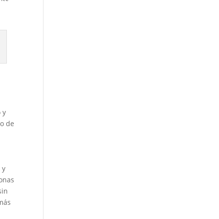
 y
no de
 y
monas
sin
 más