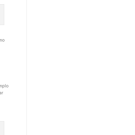
omo
emplo
ar