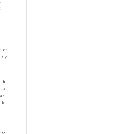
,
s
ctor
ar y
e
 del
ica
sus
la
nte