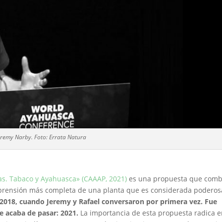
eremy Narby. Foto: Errata Natura
as. Tabaco y Ayahuasca» (CAAAP, 2021)
es una propuesta que comb
prensión más completa de una planta que es considerada poderos
l 2018, cuando Jeremy y Rafael conversaron por primera vez. Fue
ue acaba de pasar: 2021.
La importancia de esta propuesta radica 