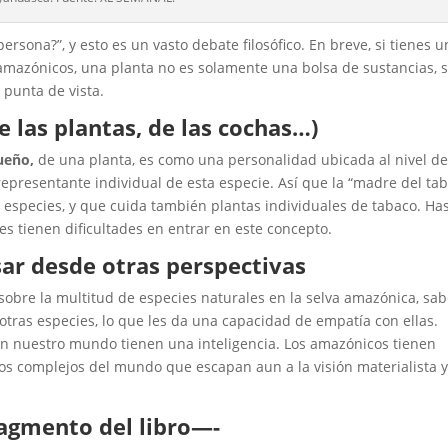
persona?”, y esto es un vasto debate filosófico. En breve, si tienes u
 amazónicos, una planta no es solamente una bolsa de sustancias, 
 punta de vista.
 las plantas, de las cochas…)
ueño,
de una planta, es como una personalidad ubicada al nivel de
epresentante individual de esta especie. Así que la “madre del ta
especies, y que cuida también plantas individuales de tabaco. Ha
les tienen dificultades en entrar en este concepto.
sar desde otras perspectivas
obre la multitud de especies naturales en la selva amazónica, sa
otras especies, lo que les da una capacidad de empatía con ellas.
en nuestro mundo tienen una inteligencia. Los amazónicos tienen
os complejos del mundo que escapan aun a la visión materialista 
agmento del libro—-