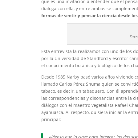
que es una invitación a entender que el pensam
dialoga con ella, y entre ambas se complemen
formas de sentir y pensar la ciencia desde l
Fuent
Esta entrevista la realizamos con uno de los do
por la Universidad de Standford y escritor can
el conocimiento botánico y biológico de los c
Desde 1985 Narby pasó varios años viviendo c
llamado Carlos Pérez Shuma quien se convirtió 
tabaco, es decir, un tabaquero. Con él aprend
las correspondencias y disonancias entre la ci
diálogos con el maestro vegetalista Rafael Cha
ayahuasca. Al respecto, quisiera iniciar la ent
principal:
«Pienso que la clave para integrar los dos si