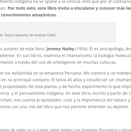
iento indígena no se opone a la ciencia, sino que por el contrario
tan.
Por todo esto, este libro invita a vincularse y conocer más la
os conocimientos amazónicos.
e: Textos laterales de Andrea Cabel.
s autores de este libro:
Jeremy Narby
(1959). Él es antropólogo, do
adiense. En sus libros, examina el chamanismo, la biología molecul
hamanes a través del uso de enteógenos en muchas culturas.
on los Asháninka en la Amazonía Peruana. Ahí conoció a un hombr
en su principal contacto. Él tenía 45 años y resultó ser un chamán
ió propiedades de esta planta, y de hecho, experimentó lo que impl
encia y el pensamiento indígena. En este libro, escrito a partir de 
nchari, nos cuenta propiedades, usos y la importancia del tabaco y 
revista con una cita del libro que nos permite entender su objetivo
stemas de saber es ir y venir entre ambos con bastante frecuencia y dura