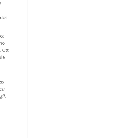
s
idos
ca,
no,
. Ott
ble
ras
es)
gil.