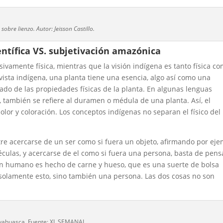
sobre lienzo. Autor: Jeisson Castillo.
entífica VS. subjetivación amazónica
usivamente física, mientras que la visión indígena es tanto física c
 vista indígena, una planta tiene una esencia, algo así como una
ado de las propiedades físicas de la planta. En algunas lenguas
a, también se refiere al duramen o médula de una planta. Así, el
 olor y coloración. Los conceptos indígenas no separan el físico del
ntre acercarse de un ser como si fuera un objeto, afirmando por ej
éculas, y acercarse de el como si fuera una persona, basta de pens
un humano es hecho de carne y hueso, que es una suerte de bolsa
olamente esto, sino también una persona. Las dos cosas no son
yahuasca. Fuente: XL SEMANAL.