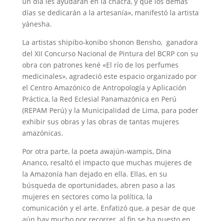
un día les ayudarán en la chacra, y que los demás
días se dedicarán a la artesanía», manifestó la artista
yánesha.
La artistas shipibo-konibo shonon Bensho, ganadora
del XII Concurso Nacional de Pintura del BCRP con su
obra con patrones kené «El río de los perfumes
medicinales», agradeció este espacio organizado por
el Centro Amazónico de Antropología y Aplicación
Práctica, la Red Eclesial Panamazónica en Perú
(REPAM Perú) y la Municipalidad de Lima, para poder
exhibir sus obras y las obras de tantas mujeres
amazónicas.
Por otra parte, la poeta awajún-wampis, Dina
Ananco, resaltó el impacto que muchas mujeres de
la Amazonía han dejado en ella. Ellas, en su
búsqueda de oportunidades, abren paso a las
mujeres en sectores como la política, la
comunicación y el arte. Enfatizó que, a pesar de que
aún hay mucho por recorrer, al fin se ha puesto en