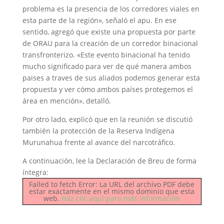
problema es la presencia de los corredores viales en
esta parte de la región», señaló el apu. En ese
sentido, agregó que existe una propuesta por parte
de ORAU para la creación de un corredor binacional
transfronterizo. «Este evento binacional ha tenido
mucho significado para ver de qué manera ambos
paises a traves de sus aliados podemos generar esta
propuesta y ver cómo ambos países protegemos el
área en mención», detalló.
Por otro lado, explicó que en la reunión se discutió
también la protección de la Reserva Indígena
Murunahua frente al avance del narcotráfico.
A continuación, lee la Declaración de Breu de forma
íntegra:
Failed to fetch Error: La URL del archivo PDF debe
estar exactamente en el mismo dominio que esta
web.
Haz clic aquí para más información