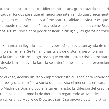
zaciones e instituciones decidieron iniciar una gran cruzada solidari
 recaudar fondos para que el menor sea intervenido quirúrgicament
le genera esta enfermad, y así mejorar su calidad de vida. Y es que,
se puede realizar en el Perú, y solo es posible en países como Brasi
os 100 mil soles para poder costear la cirugía y los gastos de tras
a. Él nunca ha llegado a caminar, pero sí se movía con ayuda de un
ño alegre, feliz. Se tenían unas crisis de distonía, pero no eran
a la familia. Sin embargo, revló que en abril estas crisis aumentar
 desde Lima. Luego, la familia se enteró que solo una intervenció
alvo.
r el caso, decidió unirse y emprender esta cruzada para recaudar
ciertos, y una Teletón, la suma que necesita el menor. La emisora d
 Madre de Dios, no podía faltar en la lista. La difusión del caso ll
 municipalidades como la de Iberia han organizado actividades
no regional de Madre de Dios, que sumó su apoyo a esta iniciativa