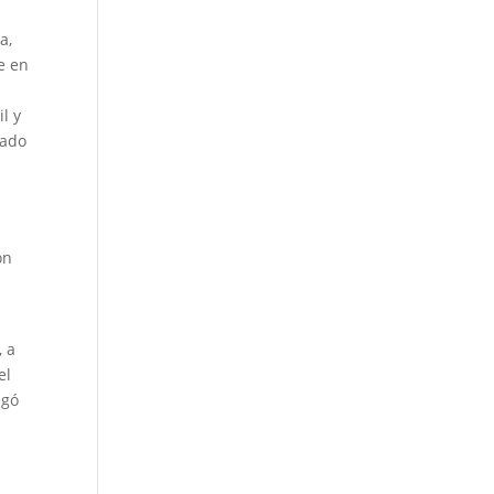
a,
e en
l y
lado
on
n
, a
el
egó