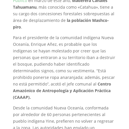
Público
en marzo de este año,
Maderera Canales
Tahuamanu
, más conocida como «Catahua», tiene a
su cargo dos concesiones forestales sobrepuestas al
área de desplazamiento de
la población Mashco-
piro
.
Para el presidente de la comunidad indígena Nueva
Oceanía, Enrique Añez, es probable que los
indígenas se hayan molestado por creer que las
personas que entraron a su territorio iban a destruir
el bosque, pudiendo haber identificado
determinados signos, como su vestimenta. “Está
prohibido ponerse ropa anaranjada; además, pescar
no está permitido”, acotó el jefe comunal al
Centro
Amazónico de Antropología y Aplicación Práctica
(CAAAP).
Desde la comunidad Nueva Oceanía, conformada
por alrededor de 60 personas pertenecientes al
pueblo indígena Yine, prefieren no volver a regresar
a la zona. Las autoridades han envíado un