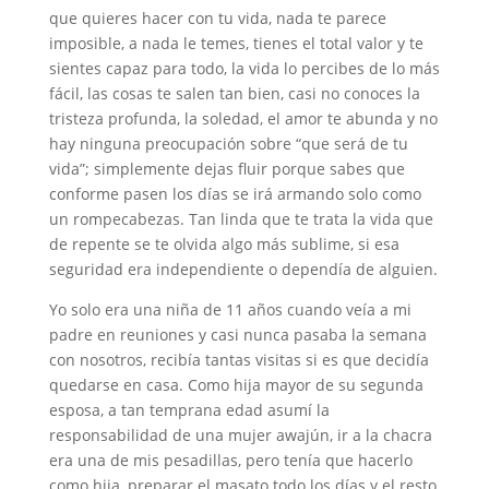
que quieres hacer con tu vida, nada te parece
imposible, a nada le temes, tienes el total valor y te
sientes capaz para todo, la vida lo percibes de lo más
fácil, las cosas te salen tan bien, casi no conoces la
tristeza profunda, la soledad, el amor te abunda y no
hay ninguna preocupación sobre “que será de tu
vida”; simplemente dejas fluir porque sabes que
conforme pasen los días se irá armando solo como
un rompecabezas. Tan linda que te trata la vida que
de repente se te olvida algo más sublime, si esa
seguridad era independiente o dependía de alguien.
Yo solo era una niña de 11 años cuando veía a mi
padre en reuniones y casi nunca pasaba la semana
con nosotros, recibía tantas visitas si es que decidía
quedarse en casa. Como hija mayor de su segunda
esposa, a tan temprana edad asumí la
responsabilidad de una mujer awajún, ir a la chacra
era una de mis pesadillas, pero tenía que hacerlo
como hija, preparar el masato todo los días y el resto