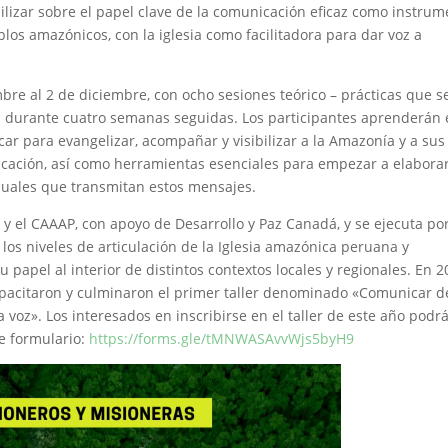
lizar sobre el papel clave de la comunicación eficaz como instrum
os amazónicos, con la iglesia como facilitadora para dar voz a
mbre al 2 de diciembre, con ocho sesiones teórico – prácticas que s
na durante cuatro semanas seguidas. Los participantes aprenderán
car para evangelizar, acompañar y visibilizar a la Amazonía y a sus
nicación, así como herramientas esenciales para empezar a elabora
visuales que transmitan estos mensajes.
y el CAAAP, con apoyo de Desarrollo y Paz Canadá, y se ejecuta po
los niveles de articulación de la Iglesia amazónica peruana y
u papel al interior de distintos contextos locales y regionales. En 2
apacitaron y culminaron el primer taller denominado «Comunicar 
 voz». Los interesados en inscribirse en el taller de este año podr
te formulario:
https://forms.gle/tMNWASAvvWjs5byH9