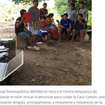
sial Panamazónica (REPAM) en Perú y el Centro Amazónico de
lizarán el taller virtual «Comunicar para cuidar la Casa Común: una
mación dirigida, principalmente, a misioneros y misioneras de la