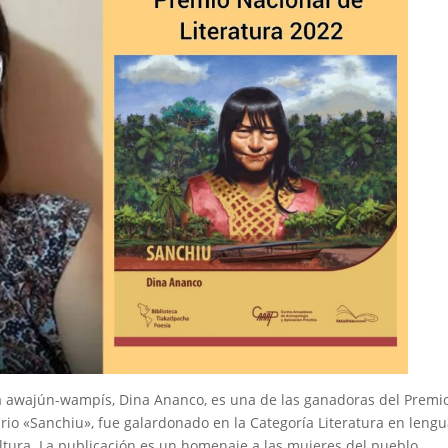
a awajún-wampís, Dina Ananco, es una de las ganadoras del Premi
rio «Sanchiu», fue galardonado en la Categoría Literatura en leng
ultura. La publicación es un homenaje a las mujeres del pueblo