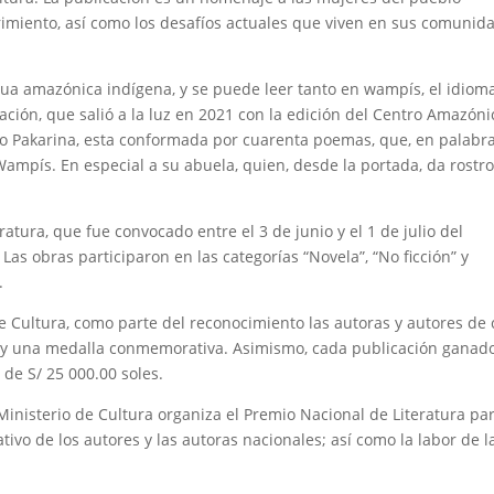
frimiento, así como los desafíos actuales que viven en sus comunid
gua amazónica indígena, y se puede leer tanto en wampís, el idiom
ación, que salió a la luz en 2021 con la edición del Centro Amazóni
upo Pakarina, esta conformada por cuarenta poemas, que, en palabr
ampís. En especial a su abuela, quien, desde la portada, da rostro
ratura, que fue convocado entre el 3 de junio y el 1 de julio del
Las obras participaron en las categorías “Novela”, “No ficción” y
.
e Cultura, como parte del reconocimiento las autoras y autores de
 y una medalla conmemorativa. Asimismo, cada publicación ganad
de S/ 25 000.00 soles.
Ministerio de Cultura organiza el Premio Nacional de Literatura pa
eativo de los autores y las autoras nacionales; así como la labor de l