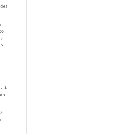
ades
a
co
as
 y
 cada
ora
ra
a