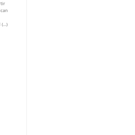
tir
ican
 (…)