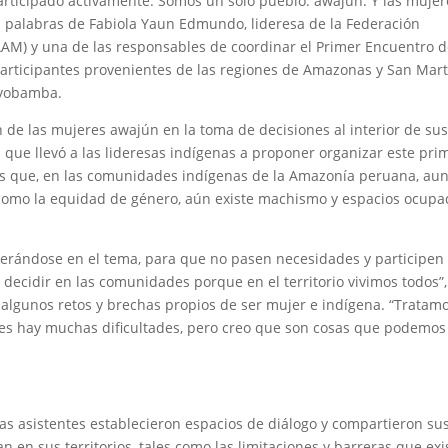
rticipado activamente. Somos un solo pueblo: awajún. Y las mujer
 palabras de Fabiola Yaun Edmundo, lideresa de la Federación
AAM) y una de las responsables de coordinar el Primer Encuentro 
articipantes provenientes de las regiones de Amazonas y San Mart
oyobamba.
n de las mujeres awajún en la toma de decisiones al interior de su
 que llevó a las lideresas indígenas a proponer organizar este pri
Y es que, en las comunidades indígenas de la Amazonía peruana, au
como la equidad de género, aún existe machismo y espacios ocupa
erándose en el tema, para que no pasen necesidades y participen
 decidir en las comunidades porque en el territorio vivimos todos”,
r algunos retos y brechas propios de ser mujer e indígena. “Tratam
ces hay muchas dificultades, pero creo que son cosas que podemos
s asistentes establecieron espacios de diálogo y compartieron su
 en sus territorios, tales como las limitaciones y barreras que exi