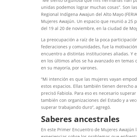
“Me siento orgullosa que mis hermanas han pa
unidas podemos lograr muchas cosas”. Son las
Regional Indígena Awajun del Alto Mayo (FERI
Mujeres Awajún. Un espacio que reunió a 25 p
del 19 al 20 de noviembre, en la ciudad de M
La preocupación a raíz de la poca participació
federaciones y comunidades, fue la motivación
encuentro a distintas instituciones aliadas. 
en los últimos años se ha avanzado en temas 
en su mayoría, por varones.
“Mi intención es que las mujeres vayan empod
estos espacios. Ellas también tienen derecho a
precisó Fabiola. Para eso es necesario supera
también con organizaciones del Estado y a ve
superar trabajando duro”, agregó.
Saberes ancestrales
En este Primer Encuentro de Mujeres Awajún la
experiencias sobre los problemas que enfrentan