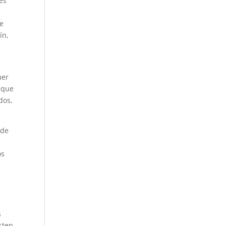
es
de
ín,
s
mer
nque
dos,
 de
os
s
sten