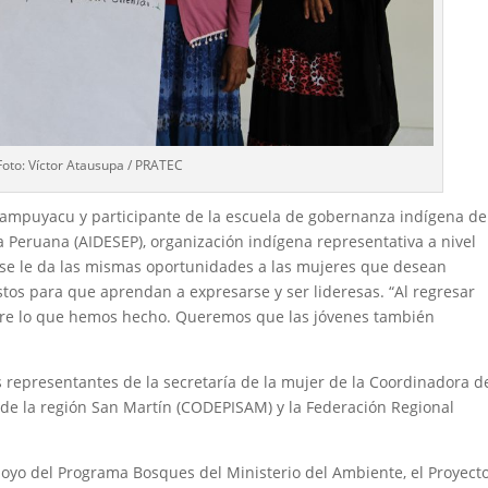
Foto: Víctor Atausupa / PRATEC
hampuyacu y participante de la escuela de gobernanza indígena de
va Peruana (AIDESEP), organización indígena representativa a nivel
 se le da las mismas oportunidades a las mujeres que desean
stos para que aprendan a expresarse y ser lideresas. “Al regresar
re lo que hemos hecho. Queremos que las jóvenes también
s representantes de la secretaría de la mujer de la Coordinadora d
 de la región San Martín (CODEPISAM) y la Federación Regional
oyo del Programa Bosques del Ministerio del Ambiente, el Proyect