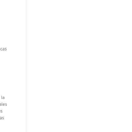
icas
 la
ales
es
vas