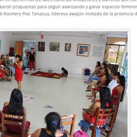
antearon propuestas para seguir avanzando y ganar espacios femeni
có Rosmery Pioc Tenazua, lideresa awajún invitada de la provincia 