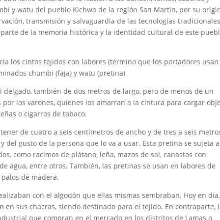
umbi y watu del pueblo Kichwa de la región San Martin, por su origi
servación, transmisión y salvaguardia de las tecnologías tradicionale
 parte de la memoria histórica y la identidad cultural de este pueb
ncia los cintos tejidos con labores (término que los portadores usan
minados chumbi (faja) y watu (pretina).
 delgado, también de dos metros de largo, pero de menos de un
 por los varones, quienes los amarran a la cintura para cargar obj
ueñas o cigarros de tabaco.
 tener de cuatro a seis centímetros de ancho y de tres a seis metro
 del gusto de la persona que lo va a usar. Esta pretina se sujeta a
dos, como racimos de plátano, leña, mazos de sal, canastos con
de agua, entre otros. También, las pretinas se usan en labores de
y palos de madera.
realizaban con el algodón que ellas mismas sembraban. Hoy en día
en sus chacras, siendo destinado para el tejido. En contraparte, 
ndustrial que compran en el mercado en los distritos de Lamas o