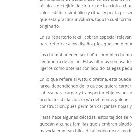
técnicas de tejido de cintura de los cintos ch
valor estético, simbólico y ritual; y por la pre
que esta práctica involucra, todo lo cual forma
originario.
En su repertorio textil, cobran especial releva
para referirse a los diseños), los que son deno
Los chumbi pueden ser llañu chumbi o chumbi
centímetro de ancho. Estos últimos son usados
ligeros como botellas con líquido, talegas peq
En lo que refiere al watu o pretina, esta puede
largo, dependiendo de lo que se quiera cargar y
cabeza para cargar y transportar objetos pesa
productos de la chacra y/o del monte, galones 
construcción, pues permiten cargar las hojas 
Hasta hace algunas décadas, estos tejidos se 
quedan algunas familias que siembran algodón 
mayoría emplean hilos de algodón de origen i